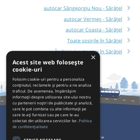
autocar Sângeorgiu Nou - Sărățel
autocar Vermeș - Sărățel
autocar Coasta - Sărățel
Toate sosirile în Sărățel
Închirieri autocare în Sărățel
×
Acest site web folosește
cookie-uri
Folosim cookie-uri pentru a personaliza
conținutul, reclamele și pentru a ne analiza
traficul. De asemenea, împărtășim
informații despre utilizarea site-ului nostru
cu partenerii noștri de publicitate și analiză,
care le pot combina cu alte informații pe
care le-ați furnizat sau pe care le-au
colectat din utilizarea serviciilor lor.
Politica
Pentru Călători
de confidențialitate
Pentru Transportatori