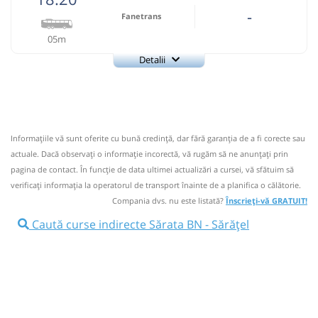
-
Fanetrans
05m
Detalii
+4-0745-145.848
Fanetrans
Trimite email
Prodcomimpex Fanetrans SRL
Pagină operator
Informaţiile vă sunt oferite cu bună credinţă, dar fără garanţia de a fi corecte sau
Info: +4-0745-145.848;+4-0744-639.252
actuale. Dacă observați o informaţie incorectă, vă rugăm să ne anunțați prin
Nu a circulat?
Semnalați aici
(
5 comentarii
)
pagina de contact. În funcție de data ultimei actualizări a cursei, vă sfătuim să
⤣
verificaţi informaţia la operatorul de transport înainte de a planifica o călătorie.
NOU!
Pune poze din călătoria ta
Compania dvs. nu este listată?
Înscrieți-vă GRATUIT!
18:20
Sărata BN
Statie Sarata
Caută curse indirecte Sărata BN - Sărățel
Autocar: Bistrita - Targu Mures
Afiseaza itinerariu
18:25
Sărățel
Statie Saratel