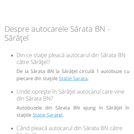
Durată:
Zile de circulație:
min
05
L
M
M
J
V
S
D
Despre autocarele Sărata BN -
-
Sărățel
Sursa:
Prodcomimpex Fanetrans SRL
| Ultima actualizare:
03/2026
Din ce stație pleacă autocarul din Sărata BN
către Sărățel?
De la Sărata BN la Sărățel circulă 1 autobuze cu
plecare din stațiile
Statie Sarata
.
Unde oprește în Sărățel autocarul care vine
din Sărata BN?
Autobuzele din Sărata BN ajung în Sărățel în
stațiile
Statie Saratel
.
Când pleacă autocarul din Sărata BN către