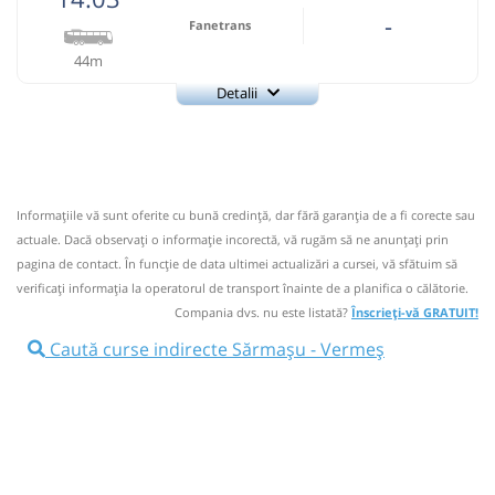
-
Fanetrans
44m
Detalii
+4-0745-145.848
Fanetrans
Trimite email
Prodcomimpex Fanetrans SRL
Pagină operator
Informaţiile vă sunt oferite cu bună credinţă, dar fără garanţia de a fi corecte sau
Info: +4-0745-145.848;+4-0744-639.252
actuale. Dacă observați o informaţie incorectă, vă rugăm să ne anunțați prin
Nu a circulat?
Semnalați aici
(
12 comentarii
)
pagina de contact. În funcție de data ultimei actualizări a cursei, vă sfătuim să
⤣
verificaţi informaţia la operatorul de transport înainte de a planifica o călătorie.
NOU!
Pune poze din călătoria ta
Compania dvs. nu este listată?
Înscrieți-vă GRATUIT!
14:03
Sărmașu
Statie
Caută curse indirecte Sărmașu - Vermeș
Autocar: Targu Mures - Bistrita
Afiseaza itinerariu
14:47
Vermeș
Statie Vermes