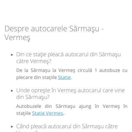
Durată:
Zile de circulație:
min
44
L
M
M
J
V
S
D
Despre autocarele Sărmașu -
-
Vermeș
Sursa:
Prodcomimpex Fanetrans SRL
| Ultima actualizare:
03/2026
Din ce stație pleacă autocarul din Sărmașu
către Vermeș?
De la Sărmașu la Vermeș circulă 1 autobuze cu
plecare din stațiile
Statie
.
Unde oprește în Vermeș autocarul care vine
din Sărmașu?
Autobuzele din Sărmașu ajung în Vermeș în
stațiile
Statie Vermes
.
Când pleacă autocarul din Sărmașu către