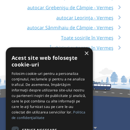
autocar Grebenișu de Câmpie - Vermeș
autocar Leorința - Vermeș
autocar Sânmihaiu de Câmpie - Vermeș
Toate sosirile în Vermeș
Închirieri autocare în Vermeș
×
Acest site web folosește
cookie-uri
Folosim cookie-uri pentru a personaliza
conținutul, reclamele și pentru a ne analiza
traficul. De asemenea, împărtășim
informații despre utilizarea site-ului nostru
cu partenerii noștri de publicitate și analiză,
care le pot combina cu alte informații pe
care le-ați furnizat sau pe care le-au
colectat din utilizarea serviciilor lor.
Politica
Pentru Călători
de confidențialitate
Pentru Transportatori