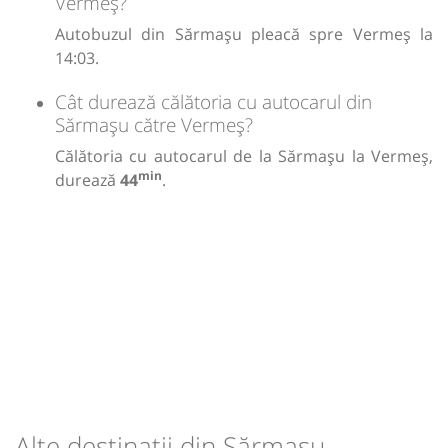
Vermeș?
Autobuzul din Sărmașu pleacă spre Vermeș la
14:03.
Cât durează călătoria cu autocarul din
Sărmașu către Vermeș?
Călătoria cu autocarul de la Sărmașu la Vermeș,
min
durează
44
.
Alte destinații din Sărmașu