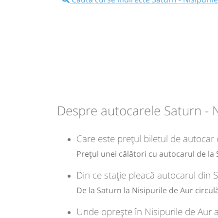
Nu a circulat?
Semnalați aici
(
12 comentarii
)
⤣
NOU!
Pune poze din călătoria ta
10:55
Saturn
Centru
Microbuz: Constanta(Romania)-Mang
Balcic-Albena-Nisipurile de aur - Va
(Bulgaria)
Dotări:
Afiseaza itinerariu
Despre autocarele Saturn - N
12:30
Nisipurile de Aur
LA HOTELUL
Care este prețul biletul de autocar 
SUNTETI CAZATI sau la HOTEL A
Prețul unei călători cu autocarul de la
Durată:
Zile de 
h
min
1
35
Din ce stație pleacă autocarul din 
L
De la Saturn la Nisipurile de Aur circul
lei
90
Unde oprește în Nisipurile de Aur 
Cumpăr