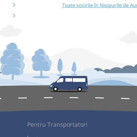
Toate sosirile în Nisipurile de Au
Pentru Transportatori