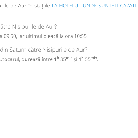
ile de Aur în stațiile
LA HOTELUL UNDE SUNTETI CAZATI 
ătre Nisipurile de Aur?
 09:50, iar ultimul pleacă la ora 10:55.
din Saturn către Nisipurile de Aur?
h
min
h
min
autocarul, durează între
1
35
și
1
55
.