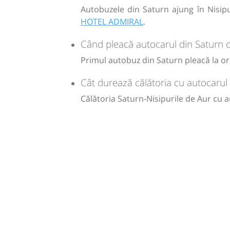
Autobuzele din Saturn ajung în Nisipur
Sursa:
Mercado Sud SRL
| Ultima actualizare:
07/2026
HOTEL ADMIRAL
.
Când pleacă autocarul din Saturn c
Primul autobuz din Saturn pleacă la ora
Cât durează călătoria cu autocarul 
Călătoria Saturn-Nisipurile de Aur cu 