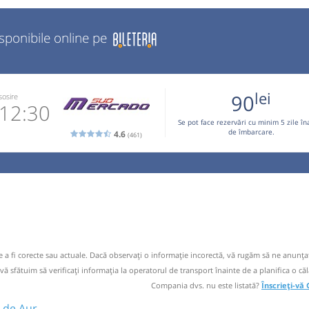
isponibile online pe
lei
90
sosire
12:30
Se pot face rezervări cu minim 5 zile în
de îmbarcare.
4.6
(461)
6.57.79
 email
 operator
OCTOMBRIE,
tori este
de a fi corecte sau actuale. Dacă observați o informaţie incorectă, vă rugăm să ne anunțaț
265.779 sau
 vă sfătuim să verificaţi informaţia la operatorul de transport înainte de a planifica o căl
iletele se
Compania dvs. nu este listată?
Înscrieți-vă
e de Aur