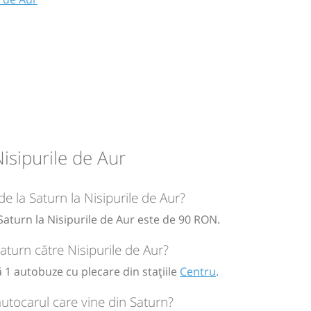
alia-
rna
isipurile de Aur
 UNDE
de la Saturn la Nisipurile de Aur?
DMIRAL
 Saturn la Nisipurile de Aur este de 90 RON.
circulație:
Saturn către Nisipurile de Aur?
M
M
J
V
S
D
ă 1 autobuze cu plecare din stațiile
Centru
.
autocarul care vine din Saturn?
ă
bilet