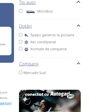
Tip auto
Microbuz
Dotări
Spațiu generos la picioare
Aer condiționat
ainte
Animale de companie
Companii
Mercado Sud
i prin
ătorie.
 GRATUIT!