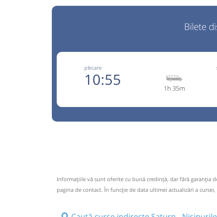
Bilete d
plecare
10:55
1h 35m
0722.2
Mercado Sud
Trimite
Mercado Sud SRL
Pagină
Opinii călători
CIRCULA IN PERIOADA 10,11,13 APRILIE-01 
28 DECEMBRIE-04 IANUARIE! Pentru a cala
Informaţiile vă sunt oferite cu bună credinţă, dar fără garanţia 
necesara rezervarea in prealabil la tel.0722.
pagina de contact. În funcție de data ultimei actualizări a cursei,
0734.444.133 sau 0040724242405 whatsapp B
cumpara de la Casa 6(Autogara Sud,in sa
Caută curse indirecte Saturn - Nisipuril