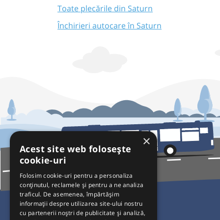
Toate plecările din Saturn
Închirieri autocare în Saturn
×
Acest site web folosește
cookie-uri
Folosim cookie-uri pentru a personaliza
conținutul, reclamele și pentru a ne analiza
traficul. De asemenea, împărtășim
Pentru Călători
informații despre utilizarea site-ului nostru
cu partenerii noștri de publicitate și analiză,