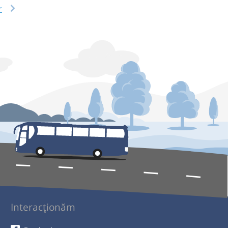
r
Interacționăm