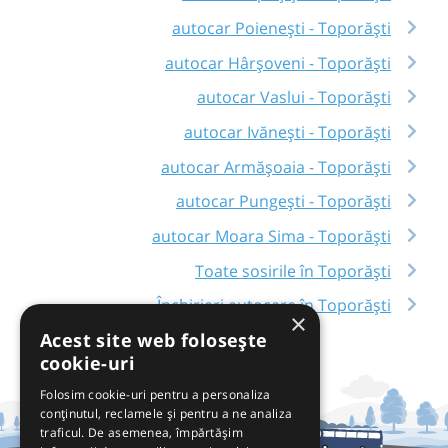
autocar Poienești - Toporăști
autocar Hârșoveni - Toporăști
autocar Vaslui - Toporăști
autocar Ivănești - Toporăști
autocar Armășoaia - Toporăști
autocar Pungești - Toporăști
autocar Moara Sima - Toporăști
Toate sosirile în Toporăști
Închirieri autocare în Toporăști
×
Acest site web folosește
cookie-uri
Folosim cookie-uri pentru a personaliza
conținutul, reclamele și pentru a ne analiza
traficul. De asemenea, împărtășim