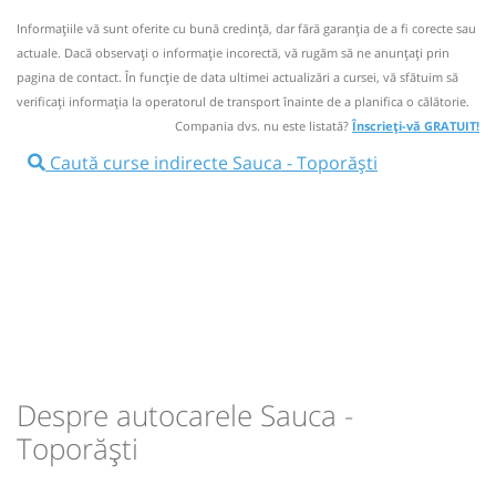
Microbuz: Vaslui - Toporasti - Pungesti
+4-0770-391.169
min
38
L
M
M
J
V
S
D
Informaţiile vă sunt oferite cu bună credinţă, dar fără garanţia de a fi corecte sau
Afiseaza itinerariu
Informaţii neactualizate de 13 ani.
Spuneți-ne dacă mai
actuale. Dacă observați o informaţie incorectă, vă rugăm să ne anunțați prin
circulă.
(11 comentarii)
pagina de contact. În funcție de data ultimei actualizări a cursei, vă sfătuim să
12:30
Toporăști
Statie Toporasti
pret vechi
verificaţi informaţia la operatorul de transport înainte de a planifica o călătorie.
17:52
Sauca
Ramificatie Sauca
Compania dvs. nu este listată?
Înscrieți-vă GRATUIT!
Durată:
Zile de circulație:
Sursa:
Agetrans SRL
| Ultima actualizare:
01/2014
Caută curse indirecte Sauca - Toporăști
Microbuz: Vaslui - Toporasti - Pungesti
min
38
L
M
M
J
V
S
D
Afiseaza itinerariu
18:30
Toporăști
Statie Toporasti
pret vechi
Durată:
Zile de circulație:
Sursa:
Agetrans SRL
| Ultima actualizare:
01/2014
min
38
L
M
M
J
V
S
D
Despre autocarele Sauca -
pret vechi
Toporăști
Sursa:
Agetrans SRL
| Ultima actualizare:
01/2014