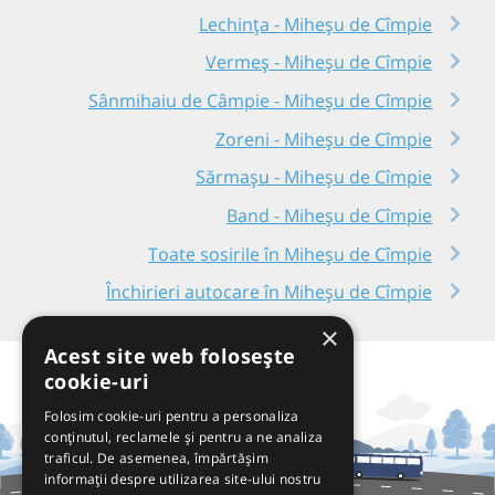
Lechința - Miheșu de Cîmpie
Vermeș - Miheșu de Cîmpie
Sânmihaiu de Câmpie - Miheșu de Cîmpie
Zoreni - Miheșu de Cîmpie
Sărmașu - Miheșu de Cîmpie
Band - Miheșu de Cîmpie
Toate sosirile în Miheșu de Cîmpie
Închirieri autocare în Miheșu de Cîmpie
×
Acest site web folosește
cookie-uri
Folosim cookie-uri pentru a personaliza
conținutul, reclamele și pentru a ne analiza
traficul. De asemenea, împărtășim
informații despre utilizarea site-ului nostru