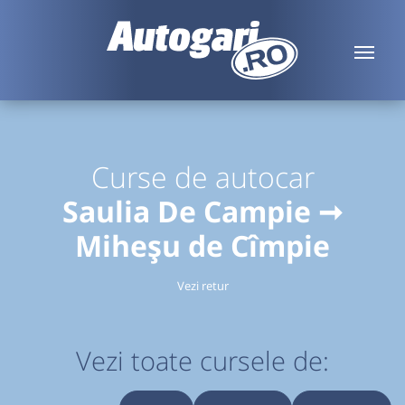
Curse de autocar
Saulia De Campie ➞
Miheșu de Cîmpie
Vezi retur
Vezi toate cursele de: