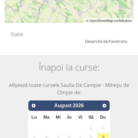
© OpenStreetMap contributors
Statie
Deservită de:
Fanetrans
Înapoi la curse:
Afișează toate cursele Saulia De Campie - Miheșu de
Cîmpie de:
August
2026
Lu
Ma
Mi
Jo
Vi
Sâ
Du
1
2
3
4
5
6
7
8
9