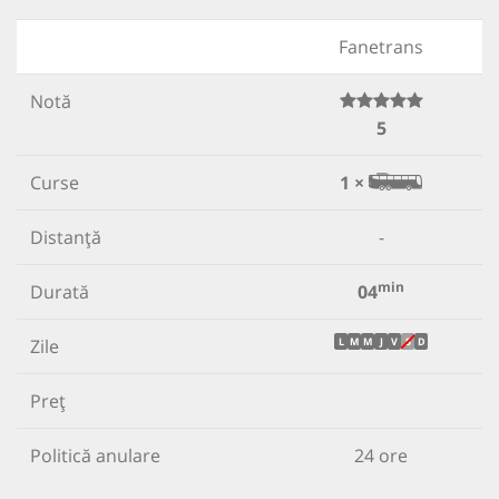
Fanetrans
Notă
5
Curse
1 ×
Distanță
-
min
Durată
04
Zile
L
M
M
J
V
S
D
Preț
Politică anulare
24 ore