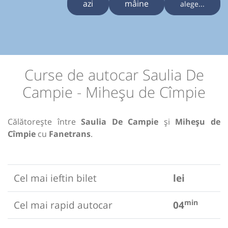
azi
mâine
alege...
Curse de autocar Saulia De
Campie - Miheșu de Cîmpie
Călătorește între
Saulia De Campie
și
Miheșu de
Cîmpie
cu
Fanetrans
.
Cel mai ieftin bilet
lei
min
Cel mai rapid autocar
04