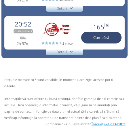
⤣
(4,000)
rezervare anticipată.
NOU!
Pune poze din călătoria ta
Detalii
+40729770870
BAGAJ EXTRA(este inclus în pret un singur bagaj în limita a
Trans Olteanu Tour
15 kg si 60 cm,restul se plateste cu 30 lei pt. fiecare bagaj
Trimite email
Trans Olteanu Tour SRL
20:52
lei
165
suplimentar) Reducerea este valabila doar pentru biletele
Pagină operator
Opinii călători
vandute online , plata la sofer este exclusa de la reducere
CURSĂ SPECIALĂ
Cumpără
07:32
Scoreiu
Statie
Nu a circulat?
Semnalați aici
(
11 comentarii
)
Aceasta este o
. Se poate călători doar cu
CURSĂ SPECIALĂ
2h 57m
4.8
⤣
(4,000)
rezervare anticipată.
NOU!
Pune poze din călătoria ta
Minivan:
02bis
Brașov Timișoara
Detalii
+40729770870
BAGAJ EXTRA(este inclus în pret un singur bagaj în limita a
Trans Olteanu Tour
Dotări:
02bis
15 kg si 60 cm,restul se plateste cu 30 lei pt. fiecare bagaj
Trimite email
Trans Olteanu Tour SRL
Afiseaza itinerariu
suplimentar) Reducerea este valabila doar pentru biletele
Pagină operator
Opinii călători
vandute online , plata la sofer este exclusa de la reducere
Prețurile marcate cu * sunt variabile. În momentul achiziției acestea pot fi
11:39
Belinț
Statie Belint
10:42
Scoreiu
Statie
Nu a circulat?
Semnalați aici
(
11 comentarii
)
Aceasta este o
. Se poate călători doar cu
diferite.
CURSĂ SPECIALĂ
⤣
rezervare anticipată.
NOU!
Pune poze din călătoria ta
Minivan:
02bis
Brașov Timișoara
Durată:
Zile de circulație:
Informaţiile vă sunt oferite cu bună credinţă, dar fără garanţia de a fi corecte sau
BAGAJ EXTRA(este inclus în pret un singur bagaj în limita a
h
min
Dotări:
02bis
4
07
L
M
M
J
V
S
D
actuale. Dacă observați o informaţie incorectă, vă rugăm să ne anunțați prin
15 kg si 60 cm,restul se plateste cu 30 lei pt. fiecare bagaj
Afiseaza itinerariu
pagina de contact. În funcție de data ultimei actualizări a cursei, vă sfătuim să
suplimentar) Reducerea este valabila doar pentru biletele
vandute online , plata la sofer este exclusa de la reducere
verificaţi informaţia la operatorul de transport înainte de a planifica o călătorie.
lei
165
14:49
Belinț
Statie Belint
Compania dvs. nu este listată?
Înscrieți-vă GRATUIT!
Cumpără
13:42
Scoreiu
Statie
Nu a circulat?
Semnalați aici
(
11 comentarii
)