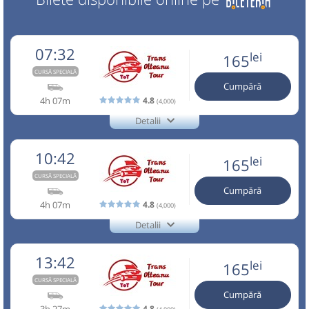
07:32
lei
165
CURSĂ SPECIALĂ
Cumpără
4h 07m
4.8
(4,000)
Detalii
+40729770870
Trans Olteanu Tour
Trimite email
Trans Olteanu Tour SRL
10:42
lei
165
Pagină operator
Opinii călători
CURSĂ SPECIALĂ
Cumpără
Aceasta este o
. Se poate călători doar cu
CURSĂ SPECIALĂ
4h 07m
4.8
(4,000)
rezervare anticipată.
Detalii
+40729770870
BAGAJ EXTRA(este inclus în pret un singur bagaj în limita a
Trans Olteanu Tour
15 kg si 60 cm,restul se plateste cu 30 lei pt. fiecare bagaj
Trimite email
Trans Olteanu Tour SRL
13:42
lei
165
suplimentar) Reducerea este valabila doar pentru biletele
Pagină operator
Opinii călători
vandute online , plata la sofer este exclusa de la reducere
CURSĂ SPECIALĂ
Cumpără
Nu a circulat?
Semnalați aici
(
11 comentarii
)
Aceasta este o
. Se poate călători doar cu
CURSĂ SPECIALĂ
3h 27m
4.8