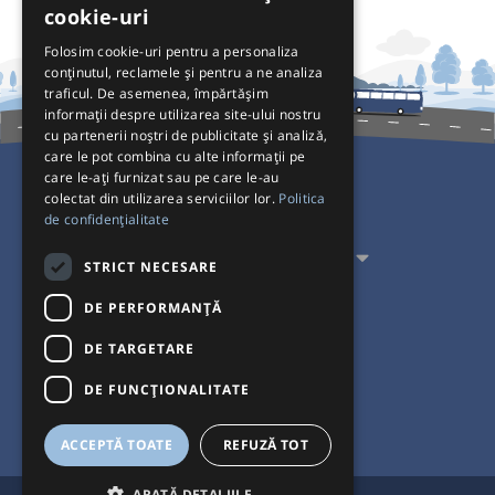
cookie-uri
Folosim cookie-uri pentru a personaliza
conținutul, reclamele și pentru a ne analiza
traficul. De asemenea, împărtășim
informații despre utilizarea site-ului nostru
cu partenerii noștri de publicitate și analiză,
care le pot combina cu alte informații pe
care le-ați furnizat sau pe care le-au
colectat din utilizarea serviciilor lor.
Politica
Pentru Călători
de confidențialitate
Pentru Transportatori
STRICT NECESARE
Interacționăm
DE PERFORMANȚĂ
DE TARGETARE
Acceptăm plăți cu
DE FUNCŢIONALITATE
ACCEPTĂ TOATE
REFUZĂ TOT
ARATĂ DETALIILE