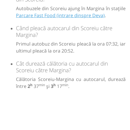
Autobuzele din Scoreiu ajung în Margina în stațiile
Parcare Fast Food (intrare dinspre Deva)
.
Când pleacă autocarul din Scoreiu către
Margina?
Primul autobuz din Scoreiu pleacă la ora 07:32, iar
ultimul pleacă la ora 20:52.
Cât durează călătoria cu autocarul din
Scoreiu către Margina?
Călătoria Scoreiu-Margina cu autocarul, durează
h
min
h
min
între
2
37
și
3
17
.