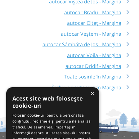
autocar Viștea de Jos - Margina
autocar Bradu - Margina
autocar Olteț - Margina
autocar Veștem - Margina
autocar Sâmbăta de Jos - Margina
autocar Voila - Margina
autocar Dridif - Margina
Toate sosirile în Margina
Închirieri autocare în Margina
×
Acest site web folosește
cookie-uri
Folosim cookie-uri pentru a personaliza
conținutul, reclamele și pentru a ne analiza
traficul. De asemenea, împărtășim
informații despre utilizarea site-ului nostru
cu partenerii noștri de publicitate și analiză,