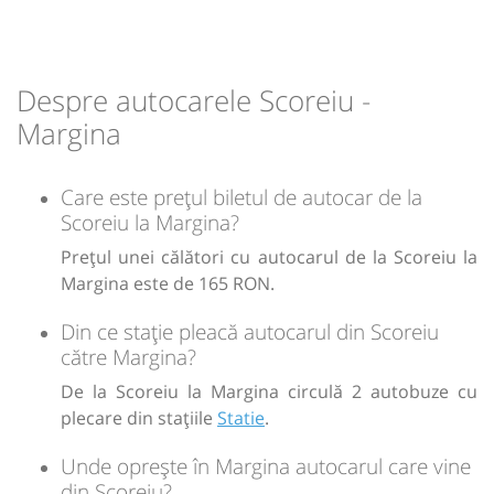
dinspre Deva)
Minivan:
02bis
Brașov Timișoara
lei
165
Cumpără
Dotări:
02bis
Durată:
Zile de circulație:
h
min
Afiseaza itinerariu
3
17
Despre autocarele Scoreiu -
L
M
M
J
V
S
D
Sursa:
Trans Olteanu Tour SRL
| Ultima actualizare:
07/2026
Margina
16:29
Margina
Parcare Fast Food (intrare
lei
165
dinspre Deva)
Cumpără
Care este prețul biletul de autocar de la
Scoreiu la Margina?
Sursa:
Trans Olteanu Tour SRL
| Ultima actualizare:
07/2026
Durată:
Zile de circulație:
h
min
Prețul unei călători cu autocarul de la Scoreiu la
2
47
L
M
M
J
V
S
D
Margina este de 165 RON.
Din ce stație pleacă autocarul din Scoreiu
lei
165
Cumpără
către Margina?
De la Scoreiu la Margina circulă 2 autobuze cu
Sursa:
Trans Olteanu Tour SRL
| Ultima actualizare:
07/2026
plecare din stațiile
Statie
.
Unde oprește în Margina autocarul care vine
din Scoreiu?