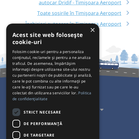
autocar Dridif - Timișoara Aeroport
Toate sosirile în Timișoara Aeroport
Închirieri autocare în Timișoara Aeroport
×
Acest site web folosește
cookie-uri
Folosim cookie-uri pentru a personaliza
conținutul, reclamele și pentru a ne analiza
traficul. De asemenea, împărtășim
informații despre utilizarea site-ului nostru
cu partenerii noștri de publicitate și analiză,
care le pot combina cu alte informații pe
care le-ați furnizat sau pe care le-au
colectat din utilizarea serviciilor lor.
Politica
Pentru Călători
de confidențialitate
Pentru Transportatori
STRICT NECESARE
Interacționăm
DE PERFORMANȚĂ
DE TARGETARE
Acceptăm plăți cu