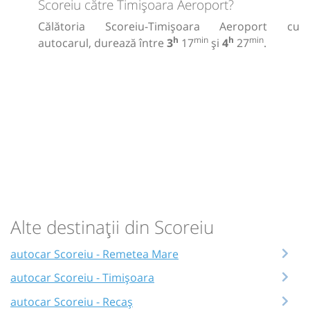
Scoreiu către Timișoara Aeroport?
Călătoria Scoreiu-Timișoara Aeroport cu
h
min
h
min
autocarul, durează între
3
17
și
4
27
.
Alte destinații din Scoreiu
autocar Scoreiu - Remetea Mare
autocar Scoreiu - Timișoara
autocar Scoreiu - Recaș