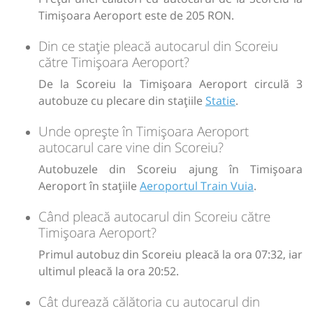
Timișoara Aeroport este de 205 RON.
lei
205
Cumpără
Din ce stație pleacă autocarul din Scoreiu
către Timișoara Aeroport?
Sursa:
Trans Olteanu Tour SRL
| Ultima actualizare:
07/2026
De la Scoreiu la Timișoara Aeroport circulă 3
autobuze cu plecare din stațiile
Statie
.
Unde oprește în Timișoara Aeroport
autocarul care vine din Scoreiu?
Autobuzele din Scoreiu ajung în Timișoara
Aeroport în stațiile
Aeroportul Train Vuia
.
Când pleacă autocarul din Scoreiu către
Timișoara Aeroport?
Primul autobuz din Scoreiu pleacă la ora 07:32, iar
ultimul pleacă la ora 20:52.
Cât durează călătoria cu autocarul din