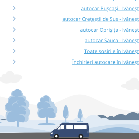
autocar Pușcași - Ivăneșt
autocar Crețeștii de Sus - Ivăneșt
autocar Oprișița - Ivăneșt
autocar Sauca - Ivăneșt
Toate sosirile în Ivăneșt
Închirieri autocare în Ivăneșt