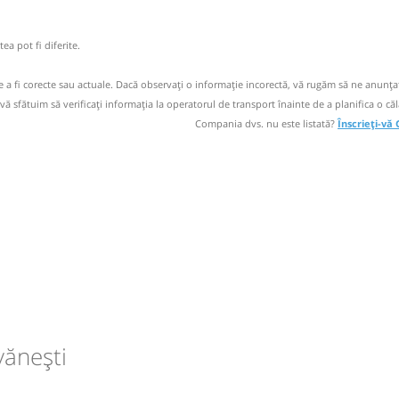
 operator
ea pot fi diferite.
ori doar cu
de a fi corecte sau actuale. Dacă observați o informaţie incorectă, vă rugăm să ne anunțaț
 vă sfătuim să verificaţi informaţia la operatorul de transport înainte de a planifica o căl
Compania dvs. nu este listată?
Înscrieți-vă
a
circulație:
vănești
M
M
J
V
S
D