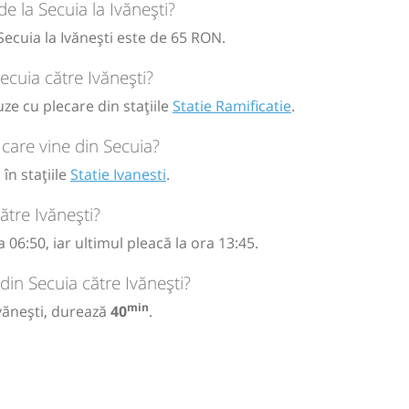
de la Secuia la Ivănești?
circulație:
ă
bilet
Secuia la Ivănești este de 65 RON.
M
M
J
V
S
D
ecuia către Ivănești?
uze cu plecare din stațiile
Statie Ramificatie
.
ă
bilet
 care vine din Secuia?
în stațiile
Statie Ivanesti
.
ătre Ivănești?
06:50, iar ultimul pleacă la ora 13:45.
din Secuia către Ivănești?
min
Ivănești, durează
40
.