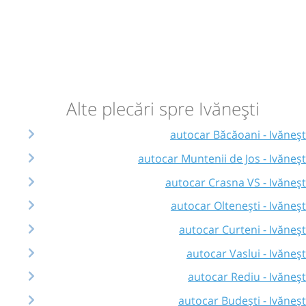
Alte plecări spre Ivănești
autocar Băcăoani - Ivăneșt
autocar Muntenii de Jos - Ivăneșt
autocar Crasna VS - Ivăneșt
autocar Oltenești - Ivăneșt
autocar Curteni - Ivăneșt
autocar Vaslui - Ivăneșt
autocar Rediu - Ivăneșt
autocar Budești - Ivăneșt