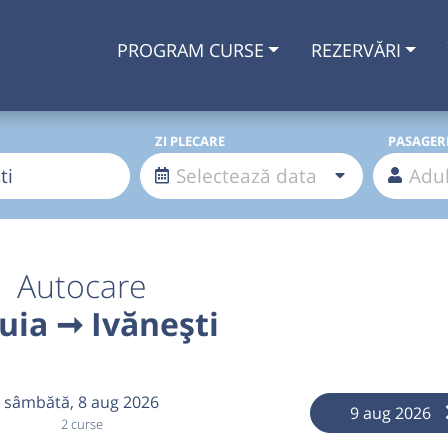
PROGRAM CURSE
REZERVĂRI
ZI PLECARE
PASAGER
Autocare
uia ➞ Ivănești
sâmbătă,
8 aug 2026
9 aug 2026
2 curse