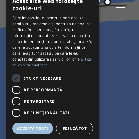
Acest site web folosește
cookie-uri
Folosim cookie-uri pentru a personaliza
conținutul, reclamele și pentru a ne analiza
traficul. De asemenea, împărtășim
Pentru Călători
informații despre utilizarea site-ului nostru
cu partenerii noștri de publicitate și analiză,
Curse autobuz
care le pot combina cu alte informații pe
care le-ați furnizat sau pe care le-au
Plecări/Sosiri
colectat din utilizarea serviciilor lor.
Politica
Program operatori
de confidențialitate
Termeni și condiții
STRICT NECESARE
Setări de cookie-uri
DE PERFORMANȚĂ
DE TARGETARE
DE FUNCŢIONALITATE
ACCEPTĂ TOATE
REFUZĂ TOT