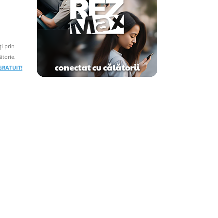
i prin
ătorie.
 GRATUIT!