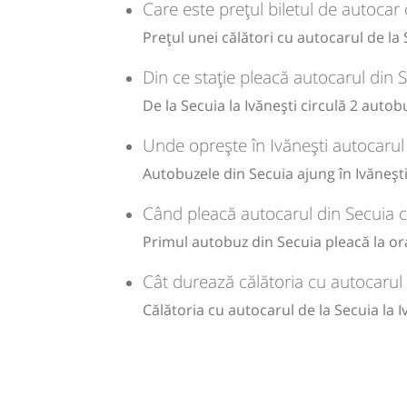
Care este prețul biletul de autocar 
lei
Durată:
Zile de 
65
Cumpăr
Prețul unei călători cu autocarul de la 
min
40
L
Sursa:
Trans Olteanu Tour SRL
| Ultima actualizare:
07/2026
Din ce stație pleacă autocarul din S
lei
65
De la Secuia la Ivănești circulă 2 autob
Cumpăr
Unde oprește în Ivănești autocarul
Sursa:
Trans Olteanu Tour SRL
| Ultima actualizare:
01/2026
Autobuzele din Secuia ajung în Ivănești 
Când pleacă autocarul din Secuia c
Primul autobuz din Secuia pleacă la ora 
Cât durează călătoria cu autocarul 
Călătoria cu autocarul de la Secuia la 