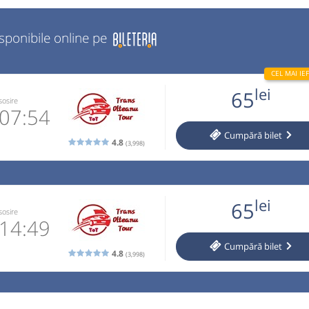
isponibile online pe
lei
65
sosire
07:54
Cumpără
bilet
4.8
(3,998)
770870
 email
lei
65
 operator
sosire
14:49
Cumpără
bilet
ori doar cu
4.8
(3,998)
în limita a
770870
ecare bagaj
 email