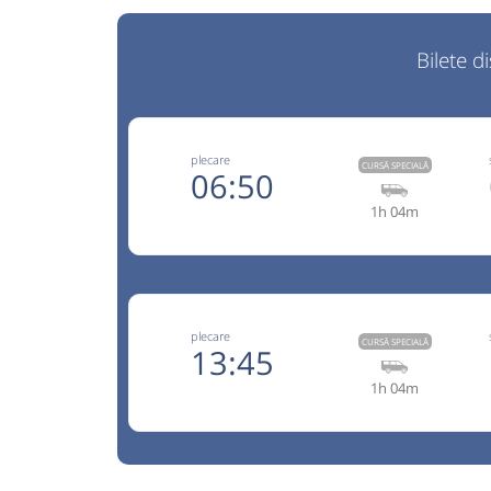
Bilete d
plecare
CURSĂ SPECIALĂ
06:50
1h 04m
+40729
Trans Olteanu Tour
Trimite
Trans Olteanu Tour SRL
Pagină
plecare
Opinii călători
CURSĂ SPECIALĂ
13:45
1h 04m
Aceasta este o
. Se poate călăt
CURSĂ SPECIALĂ
rezervare anticipată.
BAGAJ EXTRA(este inclus în pret un singur bagaj 
+40729
Trans Olteanu Tour
15 kg si 60 cm,restul se plateste cu 20 lei pt. fi
Trimite
Trans Olteanu Tour SRL