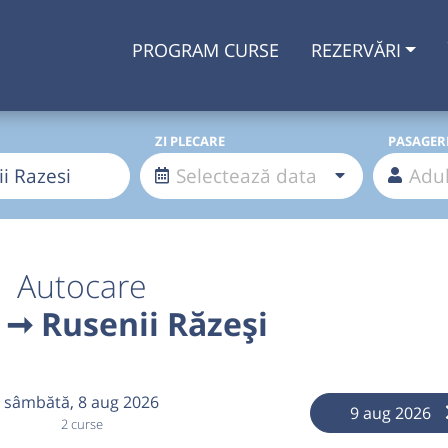
PROGRAM CURSE
REZERVĂRI
ZI PLECARE
PASAGER
Autocare
 ➞ Rusenii Răzeși
sâmbătă,
8 aug 2026
9 aug 2026
2 curse