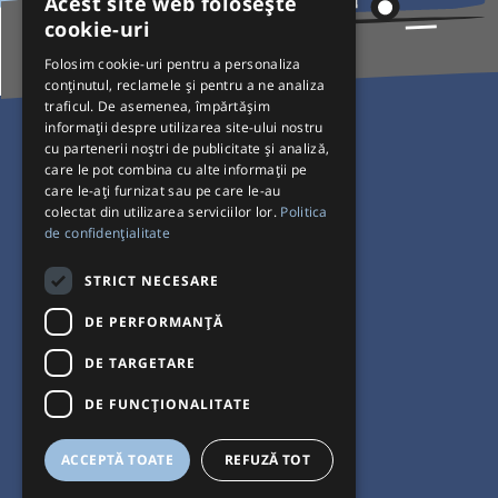
Acest site web folosește
cookie-uri
Folosim cookie-uri pentru a personaliza
conținutul, reclamele și pentru a ne analiza
traficul. De asemenea, împărtășim
Pentru Călători
informații despre utilizarea site-ului nostru
cu partenerii noștri de publicitate și analiză,
Curse autobuz
care le pot combina cu alte informații pe
care le-ați furnizat sau pe care le-au
Plecări/Sosiri
colectat din utilizarea serviciilor lor.
Politica
Program operatori
de confidențialitate
Termeni și condiții
STRICT NECESARE
Setări de cookie-uri
DE PERFORMANȚĂ
DE TARGETARE
DE FUNCŢIONALITATE
ACCEPTĂ TOATE
REFUZĂ TOT