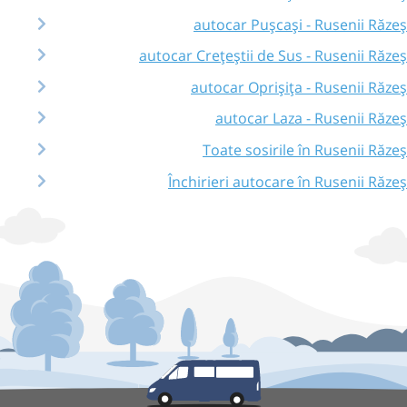
autocar Pușcași - Rusenii Răzeș
autocar Crețeștii de Sus - Rusenii Răzeș
autocar Oprișița - Rusenii Răzeș
autocar Laza - Rusenii Răzeș
Toate sosirile în Rusenii Răzeș
Închirieri autocare în Rusenii Răzeș