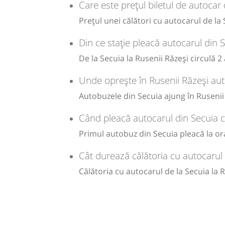
Care este prețul biletul de autocar 
lei
Durată:
Zile de 
65
Cumpăr
Prețul unei călători cu autocarul de la
h
min
1
04
L
Sursa:
Trans Olteanu Tour SRL
| Ultima actualizare:
07/2026
Din ce stație pleacă autocarul din 
lei
65
De la Secuia la Rusenii Răzeși circulă 2
Cumpăr
Unde oprește în Rusenii Răzeși aut
Sursa:
Trans Olteanu Tour SRL
| Ultima actualizare:
01/2026
Autobuzele din Secuia ajung în Rusenii 
Când pleacă autocarul din Secuia c
Primul autobuz din Secuia pleacă la ora 
Cât durează călătoria cu autocarul 
Călătoria cu autocarul de la Secuia la 