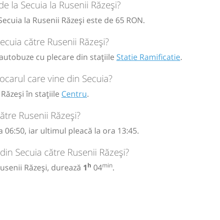
de la Secuia la Rusenii Răzeși?
circulație:
ă
bilet
 Secuia la Rusenii Răzeși este de 65 RON.
M
M
J
V
S
D
Secuia către Rusenii Răzeși?
 autobuze cu plecare din stațiile
Statie Ramificatie
.
ă
bilet
ocarul care vine din Secuia?
Răzeși în stațiile
Centru
.
ătre Rusenii Răzeși?
06:50, iar ultimul pleacă la ora 13:45.
din Secuia către Rusenii Răzeși?
h
min
Rusenii Răzeși, durează
1
04
.