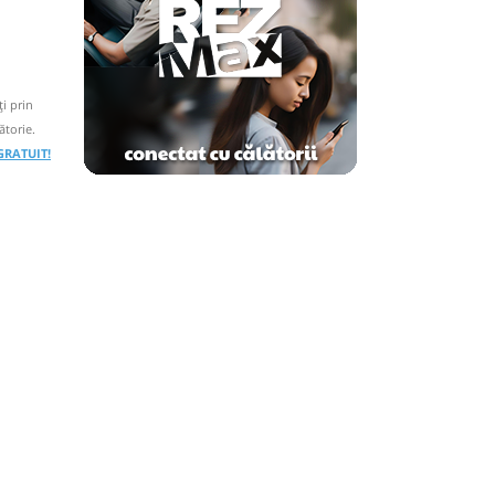
i prin
ătorie.
 GRATUIT!