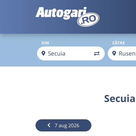
DIN
CĂTRE
Secuia
7 aug 2026