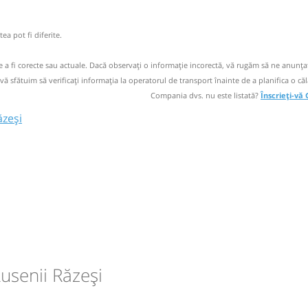
 operator
ea pot fi diferite.
ori doar cu
de a fi corecte sau actuale. Dacă observați o informaţie incorectă, vă rugăm să ne anunțaț
 vă sfătuim să verificaţi informaţia la operatorul de transport înainte de a planifica o căl
Compania dvs. nu este listată?
Înscrieți-vă
ăzeși
a
circulație:
usenii Răzeși
M
M
J
V
S
D