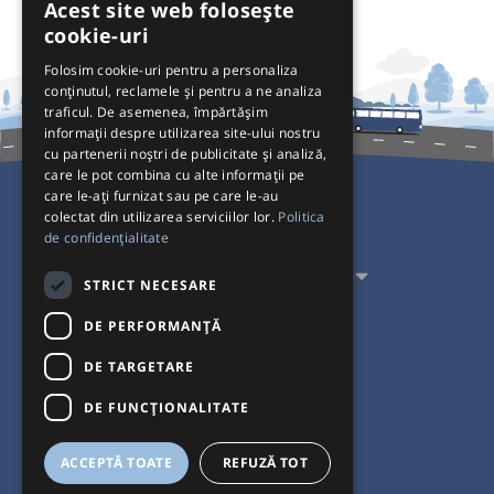
Acest site web folosește
cookie-uri
Folosim cookie-uri pentru a personaliza
conținutul, reclamele și pentru a ne analiza
traficul. De asemenea, împărtășim
informații despre utilizarea site-ului nostru
cu partenerii noștri de publicitate și analiză,
care le pot combina cu alte informații pe
care le-ați furnizat sau pe care le-au
colectat din utilizarea serviciilor lor.
Politica
Pentru Călători
de confidențialitate
Pentru Transportatori
STRICT NECESARE
Interacționăm
DE PERFORMANȚĂ
DE TARGETARE
Acceptăm plăți cu
DE FUNCŢIONALITATE
ACCEPTĂ TOATE
REFUZĂ TOT