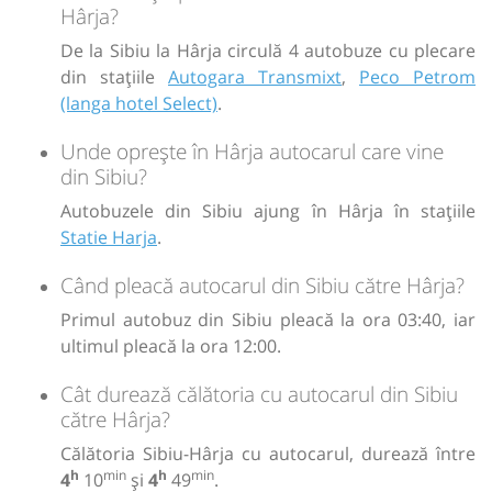
Dotări:
OH
Hârja?
Afiseaza itinerariu
De la Sibiu la Hârja circulă 4 autobuze cu plecare
din stațiile
Autogara Transmixt
,
Peco Petrom
(langa hotel Select)
.
16:30
Hârja
Statie Harja
Unde oprește în Hârja autocarul care vine
Durată:
Zile de circulație:
din Sibiu?
h
min
4
29
L
M
M
J
V
S
D
Autobuzele din Sibiu ajung în Hârja în stațiile
Statie Harja
.
lei
180
Cumpără
Când pleacă autocarul din Sibiu către Hârja?
Primul autobuz din Sibiu pleacă la ora 03:40, iar
Sursa:
Trans Olteanu Tour SRL
| Ultima actualizare:
07/2026
ultimul pleacă la ora 12:00.
Cât durează călătoria cu autocarul din Sibiu
către Hârja?
Călătoria Sibiu-Hârja cu autocarul, durează între
h
min
h
min
4
10
și
4
49
.