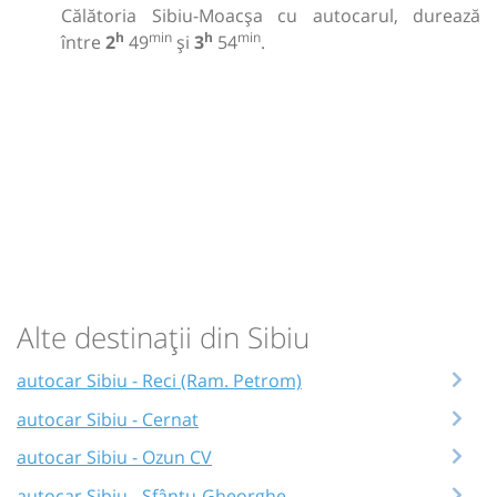
Călătoria Sibiu-Moacșa cu autocarul, durează
h
min
h
min
între
2
49
și
3
54
.
Alte destinații din Sibiu
autocar Sibiu - Reci (Ram. Petrom)
autocar Sibiu - Cernat
autocar Sibiu - Ozun CV
autocar Sibiu - Sfântu-Gheorghe