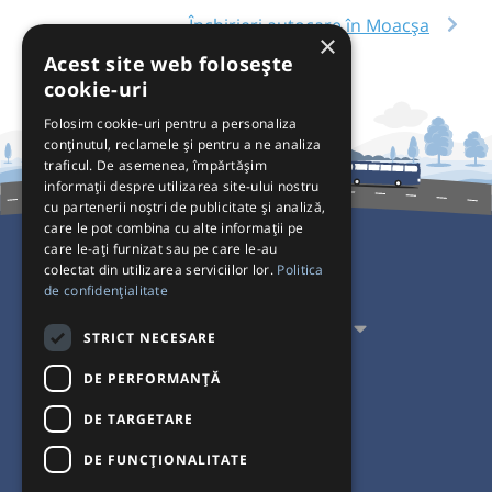
Închirieri autocare în Moacșa
×
Acest site web folosește
cookie-uri
Folosim cookie-uri pentru a personaliza
conținutul, reclamele și pentru a ne analiza
traficul. De asemenea, împărtășim
informații despre utilizarea site-ului nostru
cu partenerii noștri de publicitate și analiză,
care le pot combina cu alte informații pe
care le-ați furnizat sau pe care le-au
colectat din utilizarea serviciilor lor.
Politica
Pentru Călători
de confidențialitate
Pentru Transportatori
STRICT NECESARE
Interacționăm
DE PERFORMANȚĂ
DE TARGETARE
Acceptăm plăți cu
DE FUNCŢIONALITATE