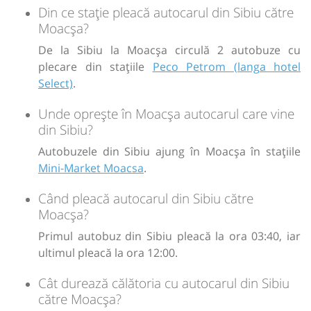
Din ce stație pleacă autocarul din Sibiu către
Minivan: Brasov Vaslui Husi
14:25
Brașov
Sala sporturilor
Moacșa?
Dotări:
Transbodare asigurată de operator.
De la Sibiu la Moacșa circulă 2 autobuze cu
Afiseaza itinerariu
14:30
Brașov
Sala sporturilor
plecare din stațiile
Peco Petrom (langa hotel
Select)
.
Minivan: Brasov - Focsani - Tecuci
07:35
Moacșa
Mini-Market Moacsa
Dotări:
Unde oprește în Moacșa autocarul care vine
din Sibiu?
Durată:
Zile de circulație:
Afiseaza itinerariu
h
min
3
54
Autobuzele din Sibiu ajung în Moacșa în stațiile
L
M
M
J
V
S
D
Mini-Market Moacsa
.
15:00
Moacșa
Mini-Market Moacsa
lei
160
Când pleacă autocarul din Sibiu către
Cumpără
Durată:
Zile de circulație:
Moacșa?
h
min
2
59
Sursa:
Trans Olteanu Tour SRL
| Ultima actualizare:
07/2026
L
M
M
J
V
S
D
Primul autobuz din Sibiu pleacă la ora 03:40, iar
ultimul pleacă la ora 12:00.
lei
160
Cumpără
Cât durează călătoria cu autocarul din Sibiu
către Moacșa?
Sursa:
Trans Olteanu Tour SRL
| Ultima actualizare:
07/2026