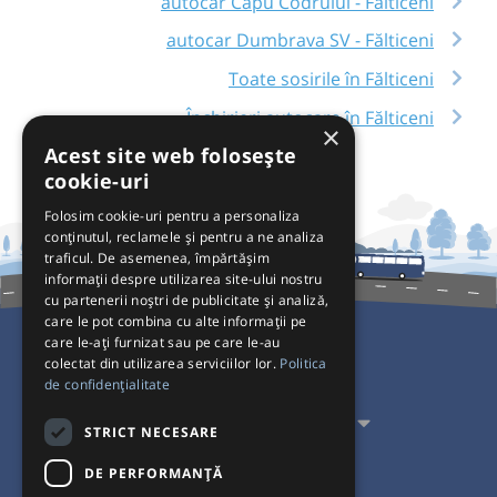
autocar Capu Codrului - Fălticeni
autocar Dumbrava SV - Fălticeni
Toate sosirile în Fălticeni
Închirieri autocare în Fălticeni
×
Acest site web folosește
cookie-uri
Folosim cookie-uri pentru a personaliza
conținutul, reclamele și pentru a ne analiza
traficul. De asemenea, împărtășim
informații despre utilizarea site-ului nostru
cu partenerii noștri de publicitate și analiză,
care le pot combina cu alte informații pe
care le-ați furnizat sau pe care le-au
colectat din utilizarea serviciilor lor.
Politica
Pentru Călători
de confidențialitate
Pentru Transportatori
STRICT NECESARE
Interacționăm
DE PERFORMANȚĂ