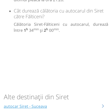
Cât durează călătoria cu autocarul din Siret
către Fălticeni?
Călătoria Siret-Fălticeni cu autocarul, durează
h
min
h
min
între
1
34
și
2
00
.
Alte destinații din Siret
autocar Siret - Suceava