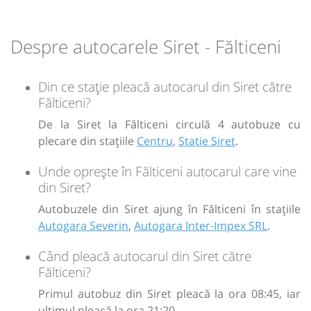
Durată:
Zile de circulație:
h
min
1
55
L
M
M
J
V
S
D
Despre autocarele Siret - Fălticeni
-
Din ce stație pleacă autocarul din Siret către
Fălticeni?
Sursa:
Tarsincom SRL
| Ultima actualizare:
05/2026
De la Siret la Fălticeni circulă 4 autobuze cu
plecare din stațiile
Centru
,
Statie Siret
.
Unde oprește în Fălticeni autocarul care vine
din Siret?
Autobuzele din Siret ajung în Fălticeni în stațiile
Autogara Severin
,
Autogara Inter-Impex SRL
.
Când pleacă autocarul din Siret către
Fălticeni?
Primul autobuz din Siret pleacă la ora 08:45, iar
ultimul pleacă la ora 21:20.