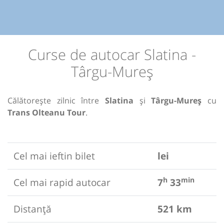
Curse de autocar Slatina -
Târgu-Mureș
Călătorește zilnic între
Slatina
și
Târgu-Mureș
cu
Trans Olteanu Tour
.
Cel mai ieftin bilet
lei
h
min
Cel mai rapid autocar
7
33
Distanță
521 km