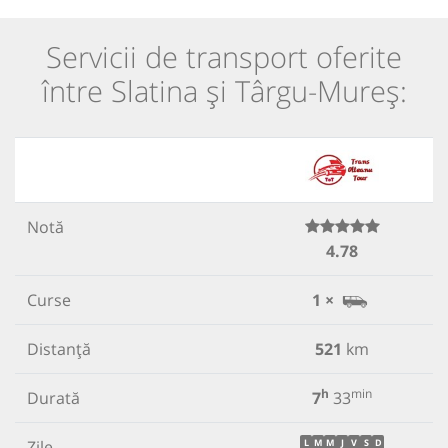
Servicii de transport oferite
între Slatina și Târgu-Mureș:
Notă
4.78
Curse
1 ×
Distanță
521
km
h
min
Durată
7
33
Zile
L
M
M
J
V
S
D