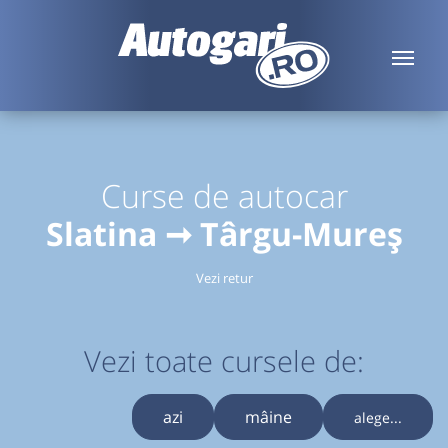
Curse de autocar
Slatina ➞ Târgu-Mureș
Vezi retur
Vezi toate cursele de:
azi
mâine
alege...