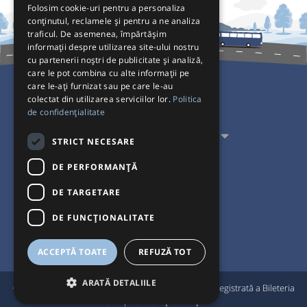
Folosim cookie-uri pentru a personaliza
conținutul, reclamele și pentru a ne analiza
traficul. De asemenea, împărtășim
informații despre utilizarea site-ului nostru
cu partenerii noștri de publicitate și analiză,
care le pot combina cu alte informații pe
care le-ați furnizat sau pe care le-au
colectat din utilizarea serviciilor lor.
Politica
Pentru Călători
de confidențialitate
Pentru Transportatori
STRICT NECESARE
Interacționăm
DE PERFORMANȚĂ
DE TARGETARE
Acceptăm plăți cu
DE FUNCŢIONALITATE
ACCEPTĂ TOATE
REFUZĂ TOT
ARATĂ DETALIILE
®
© Bileteria 2004-2026 | Autogari.RO
este marcă înregistrată a Bileteria
SRL |
Termeni și condiții