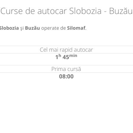
Curse de autocar Slobozia - Buzău
Slobozia
și
Buzău
operate de
Silomaf
.
Cel mai rapid autocar
h
min
1
45
Prima cursă
08:00