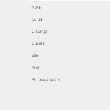
Notă
Curse
Distanță
Durată
Zile
Preț
Politică anulare