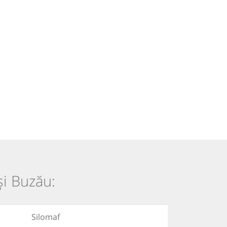
și Buzău:
Silomaf