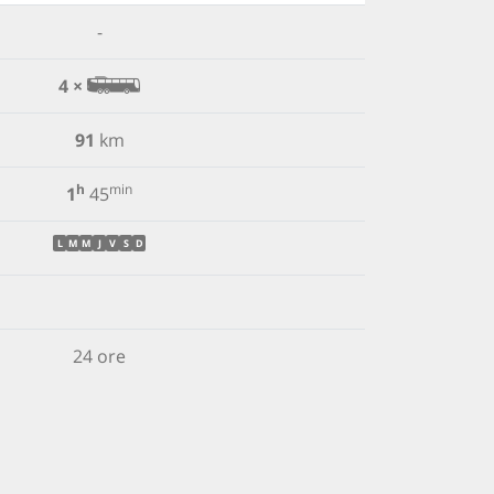
-
4 ×
91
km
h
min
1
45
L
M
M
J
V
S
D
24 ore