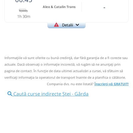
-
Alex & Catalin Trans
1h 30m
Detalii
0760328328
Alex & Catalin Trans
Pagină operator
Conform informațiilor de la călători, această cursă nu
circulă.
9 comentarii
Informaţiile vă sunt oferite cu bună credinţă, dar fără garanţia de a fi corecte sau
actuale. Dacă observați o informaţie incorectă, vă rugăm să ne anunțați prin
pagina de contact. În funcție de data ultimei actualizări a cursei, vă sfătuim să
06:45
Ștei
Autogara Omnitrans SA
verificaţi informaţia la operatorul de transport înainte de a planifica o călătorie.
Microbuz: Tarcaia - Campeni
Compania dvs. nu este listată?
Înscrieți-vă GRATUIT!
Afiseaza itinerariu
Caută curse indirecte Ștei - Gârda
08:15
Gârda
Statie
Durată:
Zile de circulație:
h
min
1
30
L
M
M
J
V
S
D