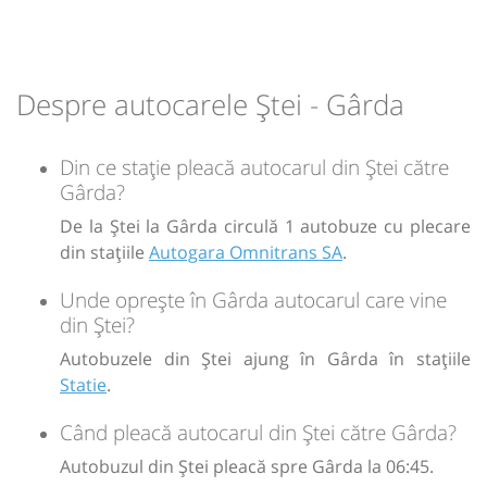
-
Despre autocarele Ștei - Gârda
Sursa:
Alex & Catalin Trans
| Ultima actualizare:
11/2020
Din ce stație pleacă autocarul din Ștei către
Gârda?
De la Ștei la Gârda circulă 1 autobuze cu plecare
din stațiile
Autogara Omnitrans SA
.
Unde oprește în Gârda autocarul care vine
din Ștei?
Autobuzele din Ștei ajung în Gârda în stațiile
Statie
.
Când pleacă autocarul din Ștei către Gârda?
Autobuzul din Ștei pleacă spre Gârda la 06:45.