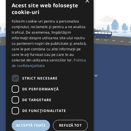
×
Acest site web folosește
cookie-uri
Folosim cookie-uri pentru a personaliza
conținutul, reclamele și pentru a ne analiza
traficul. De asemenea, împărtășim
informații despre utilizarea site-ului nostru
cu partenerii noștri de publicitate și analiză,
care le pot combina cu alte informații pe
care le-ați furnizat sau pe care le-au
colectat din utilizarea serviciilor lor.
Politica
Pentru Călători
de confidențialitate
Pentru Transportatori
STRICT NECESARE
Interacționăm
DE PERFORMANȚĂ
DE TARGETARE
Acceptăm plăți cu
DE FUNCŢIONALITATE
ACCEPTĂ TOATE
REFUZĂ TOT