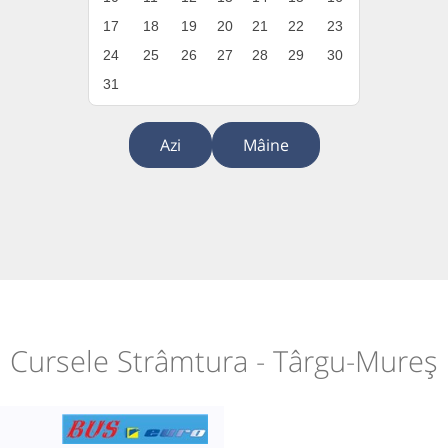
17
18
19
20
21
22
23
24
25
26
27
28
29
30
31
Azi
Mâine
Cursele Strâmtura - Târgu-Mureș