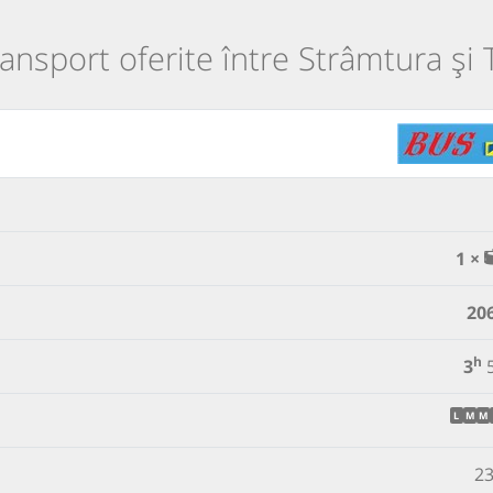
transport oferite între Strâmtura și
1 ×
20
h
3
L
M
M
23