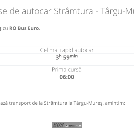
se de autocar Strâmtura - Târgu-M
ș
cu
RO Bus Euro
.
Cel mai rapid autocar
h
min
3
59
Prima cursă
06:00
ază transport de la Strâmtura la Târgu-Mureș, amintim: