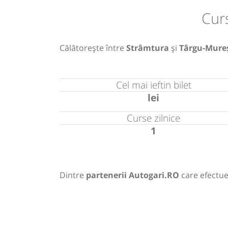
Cur
Călătorește între
Strâmtura
și
Târgu-Mure
Cel mai ieftin bilet
lei
Curse zilnice
1
Dintre
partenerii Autogari.RO
care efectue