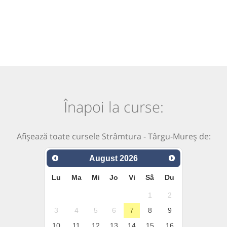
Înapoi la curse:
Afișează toate cursele Strâmtura - Târgu-Mureș de:
August
2026
Lu
Ma
Mi
Jo
Vi
Sâ
Du
1
2
3
4
5
6
7
8
9
10
11
12
13
14
15
16