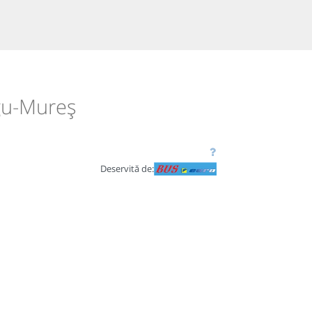
rgu-Mureș
Deservită de: