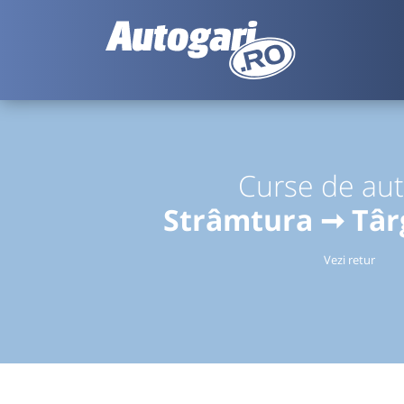
Curse de au
Strâmtura ➞ Tâ
Vezi retur