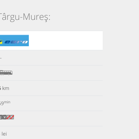
 Târgu-Mureș:
-
6
km
min
59
J
V
S
D
 lei