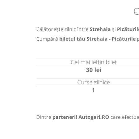
C
Călătorește zilnic între
Strehaia
și
Picăturil
Cumpără
biletul tău Strehaia - Picăturile
p
Cel mai ieftin bilet
30 lei
Curse zilnice
1
Dintre
partenerii Autogari.RO
care efectue