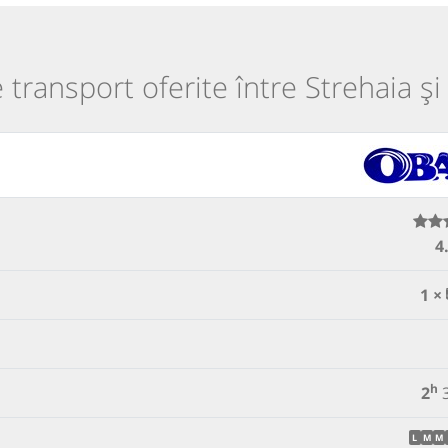
e transport oferite între Strehaia și 
4
1 ×
h
2
L
M
M