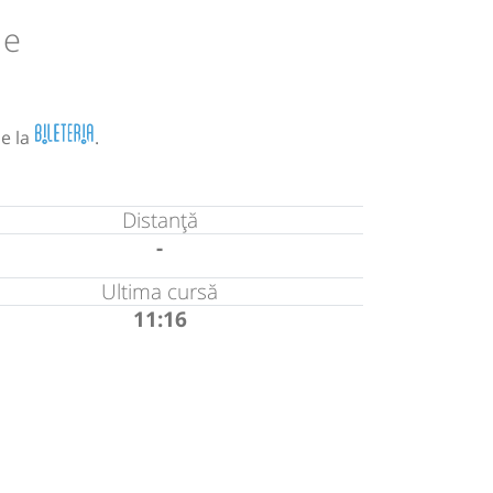
le
de la
.
Distanță
-
Ultima cursă
11:16