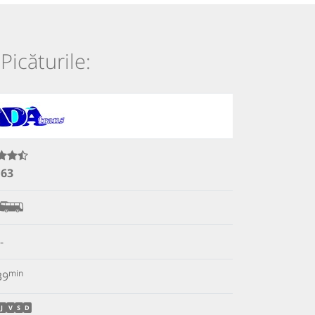
Picăturile:
.63
-
min
39
J
V
S
D