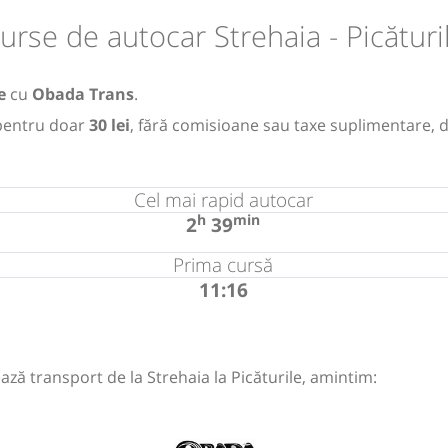
urse de autocar Strehaia - Picături
e
cu
Obada Trans
.
entru doar
30 lei
, fără comisioane sau taxe suplimentare, 
Cel mai rapid autocar
h
min
2
39
Prima cursă
11:16
ază transport de la Strehaia la Picăturile, amintim: