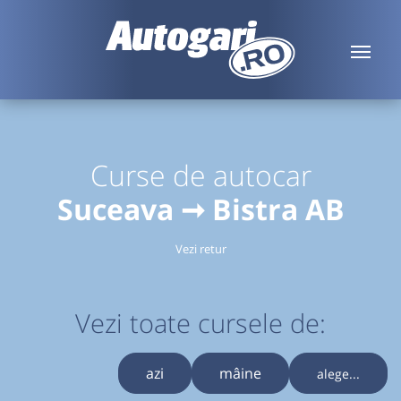
Curse de autocar
Suceava ➞ Bistra AB
Vezi retur
Vezi toate cursele de:
azi
mâine
alege...