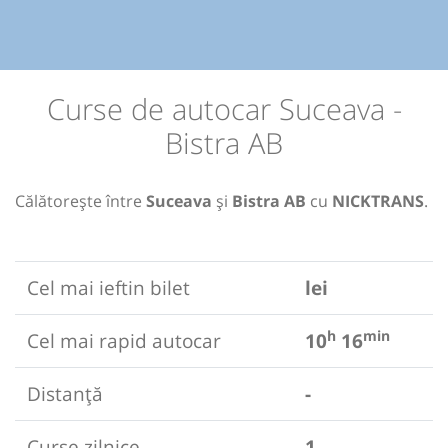
Curse de autocar Suceava -
Bistra AB
Călătorește între
Suceava
și
Bistra AB
cu
NICKTRANS
.
Cel mai ieftin bilet
lei
h
min
Cel mai rapid autocar
10
16
Distanță
-
Curse zilnice
1