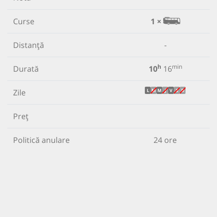
Curse
1 ×
Distanță
-
h
min
Durată
10
16
Zile
L
M
M
J
V
S
D
Preț
Politică anulare
24 ore