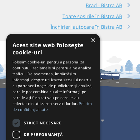
Brad - Bistra AB
Toate sosirile în Bistra AB
Închirieri autocare în Bistra AB
×
Acest site web folosește
cookie-uri
Folosim cookie-uri pentru a personaliza
conținutul, reclamele și pentru a ne analiza
traficul. De asemenea, împărtășim
informații despre utilizarea site-ului nostru
cu partenerii noștri de publicitate și analiză,
care le pot combina cu alte informații pe
care le-ați furnizat sau pe care le-au
colectat din utilizarea serviciilor lor.
Politica
Pentru Călători
de confidențialitate
Pentru Transportatori
STRICT NECESARE
Interacționăm
DE PERFORMANȚĂ