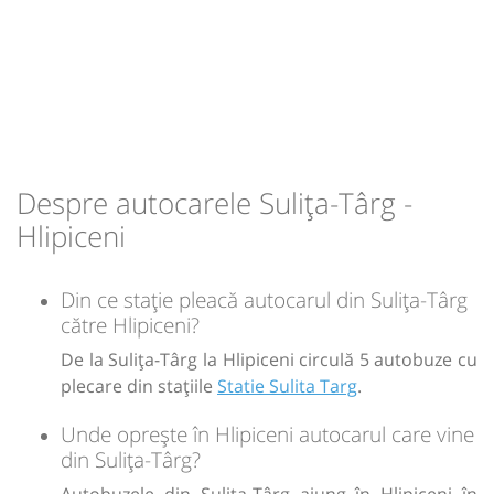
12:54
Hlipiceni
Statie Hlipiceni
-
Autocar: Botosani - Sulița - Hlipiceni - Santa
Mare - Iasi
Durată:
Zile de circulație:
Sursa:
RVG Speed
| Ultima actualizare:
07/2026
Dotări:
min
24
L
M
M
J
V
S
D
Afiseaza itinerariu
15:24
Hlipiceni
Statie Hlipiceni
-
Despre autocarele Sulița-Târg -
Hlipiceni
Durată:
Zile de circulație:
Sursa:
RVG Speed
| Ultima actualizare:
07/2026
min
24
L
M
M
J
V
S
D
Din ce stație pleacă autocarul din Sulița-Târg
către Hlipiceni?
-
De la Sulița-Târg la Hlipiceni circulă 5 autobuze cu
plecare din stațiile
Statie Sulita Targ
.
Sursa:
RVG Speed
| Ultima actualizare:
07/2026
Unde oprește în Hlipiceni autocarul care vine
din Sulița-Târg?