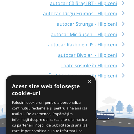
autocar Călărași BT - Hlipiceni
autocar Târgu Frumos - Hlipiceni
autocar Strunga - Hlipiceni
autocar Miclăușeni - Hlipiceni
autocar Razboieni IS - Hlipiceni
autocar Bivolari - Hlipiceni
Toate sosirile în Hlipiceni
Închirieri autocare în Hlipiceni
×
Acest site web folosește
cookie-uri
Folosim cookie-uri pentru a personaliza
conținutul, reclamele și pentru a ne analiza
traficul. De asemenea, împărtășim
informații despre utilizarea site-ului nostru
cu partenerii noștri de publicitate și analiză,
care le pot combina cu alte informații pe