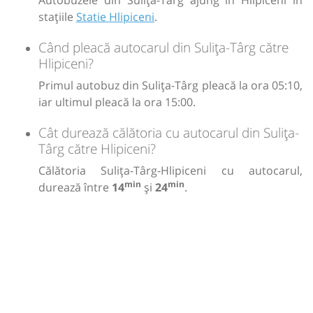
Autobuzele din Sulița-Târg ajung în Hlipiceni în
stațiile
Statie Hlipiceni
.
Când pleacă autocarul din Sulița-Târg către
Hlipiceni?
Primul autobuz din Sulița-Târg pleacă la ora 05:10,
iar ultimul pleacă la ora 15:00.
Cât durează călătoria cu autocarul din Sulița-
Târg către Hlipiceni?
Călătoria Sulița-Târg-Hlipiceni cu autocarul,
min
min
durează între
14
și
24
.