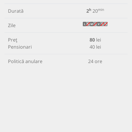
h
min
Durată
2
20
Zile
L
M
M
J
V
S
D
Preț
80
lei
Pensionari
40 lei
Politică anulare
24 ore