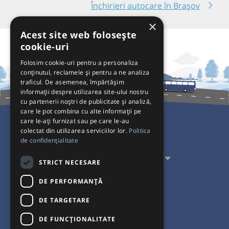
Închirieri autocare în Brașov
×
Acest site web folosește
cookie-uri
Folosim cookie-uri pentru a personaliza
conținutul, reclamele și pentru a ne analiza
traficul. De asemenea, împărtășim
informații despre utilizarea site-ului nostru
cu partenerii noștri de publicitate și analiză,
care le pot combina cu alte informații pe
care le-ați furnizat sau pe care le-au
colectat din utilizarea serviciilor lor.
Politica
Pentru Călători
de confidențialitate
Pentru Transportatori
STRICT NECESARE
Interacționăm
DE PERFORMANȚĂ
DE TARGETARE
Acceptăm plăți cu
DE FUNCŢIONALITATE