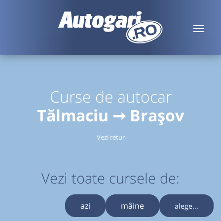
Curse de autocar
Tălmaciu ➞ Brașov
Vezi retur
Vezi toate cursele de:
azi
mâine
alege...