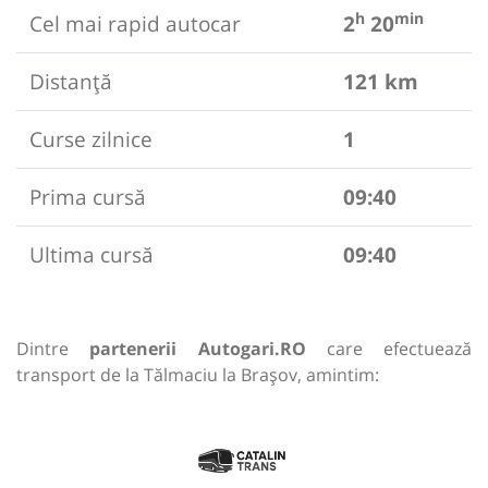
h
min
Cel mai rapid autocar
2
20
Distanță
121 km
Curse zilnice
1
Prima cursă
09:40
Ultima cursă
09:40
Dintre
partenerii Autogari.RO
care efectuează
transport de la Tălmaciu la Brașov, amintim: