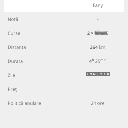
Fany
Notă
-
Curse
2 ×
Distanță
364
km
h
min
Durată
4
25
Zile
L
M
M
J
V
S
D
Preț
Politică anulare
24 ore