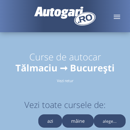
Curse de autocar
Tălmaciu ➞ București
Vezi retur
Vezi toate cursele de:
azi
mâine
alege...