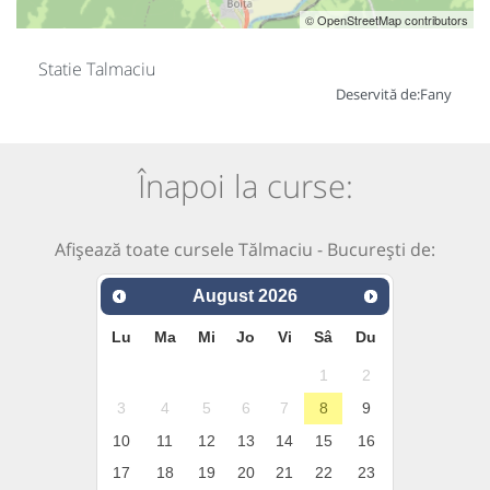
© OpenStreetMap contributors
Statie Talmaciu
Deservită de:
Fany
Înapoi la curse:
Afișează toate cursele Tălmaciu - București de:
August
2026
Lu
Ma
Mi
Jo
Vi
Sâ
Du
1
2
3
4
5
6
7
8
9
10
11
12
13
14
15
16
17
18
19
20
21
22
23