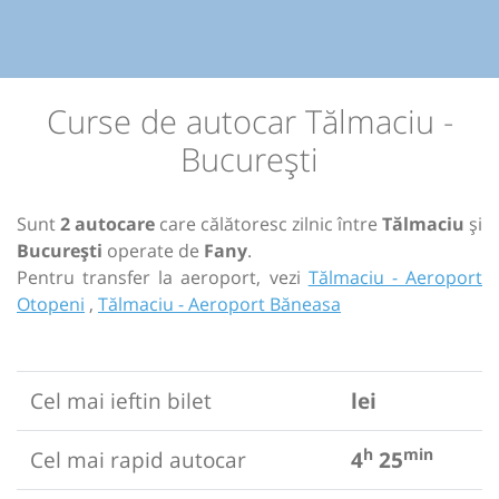
Curse de autocar Tălmaciu -
București
Sunt
2 autocare
care călătoresc zilnic între
Tălmaciu
și
București
operate de
Fany
.
Pentru transfer la aeroport, vezi
Tălmaciu - Aeroport
Otopeni
,
Tălmaciu - Aeroport Băneasa
Cel mai ieftin bilet
lei
h
min
Cel mai rapid autocar
4
25