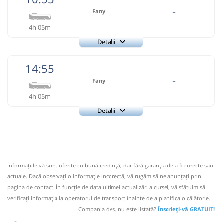
-
Fany
4h 05m
Detalii
Fany
Trimite email
14:55
Fany Prestari Servicii SRL
Pagină operator
-
Fany
4h 05m
Nu a circulat?
Semnalați aici
(
2 comentarii
)
⤣
Detalii
NOU!
Pune poze din călătoria ta
Fany
Trimite email
10:55
Tălmaciu
Statie Talmaciu
Fany Prestari Servicii SRL
Pagină operator
Autocar: RETUR Baia Mare - Cluj - Bucuresti
Informaţiile vă sunt oferite cu bună credinţă, dar fără garanţia de a fi corecte sau
Dotări:
Nu a circulat?
Semnalați aici
(
2 comentarii
)
⤣
actuale. Dacă observați o informaţie incorectă, vă rugăm să ne anunțați prin
Afiseaza itinerariu
NOU!
Pune poze din călătoria ta
pagina de contact. În funcție de data ultimei actualizări a cursei, vă sfătuim să
verificaţi informaţia la operatorul de transport înainte de a planifica o călătorie.
14:55
Tălmaciu
Statie Talmaciu
15:00
Unirea AB AB
Politie Unirea
Compania dvs. nu este listată?
Înscrieți-vă GRATUIT!