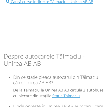
Autocar: RETUR Baia Mare - Cluj - Bucuresti
Caută curse indirecte Tălmaciu - Unirea AB AB
Durată:
Zile de circulație:
Dotări:
h
min
4
05
L
M
M
J
V
S
D
Afiseaza itinerariu
19:00
Unirea AB AB
Politie Unirea
-
Durată:
Zile de circulație:
Sursa:
Fany Prestari Servicii SRL
| Ultima actualizare:
06/2026
h
min
4
05
L
M
M
J
V
S
D
Despre autocarele Tălmaciu -
-
Unirea AB AB
Sursa:
Fany Prestari Servicii SRL
| Ultima actualizare:
06/2026
Din ce stație pleacă autocarul din Tălmaciu
către Unirea AB AB?
De la Tălmaciu la Unirea AB AB circulă 2 autobuze
cu plecare din stațiile
Statie Talmaciu
.
Unde oprește în Unirea AB AB autocarul care