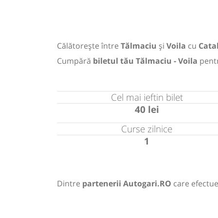
Călătorește între
Tălmaciu
și
Voila
cu
Cata
Cumpără
biletul tău Tălmaciu - Voila
pent
Cel mai ieftin bilet
40 lei
Curse zilnice
1
Dintre
partenerii Autogari.RO
care efectue