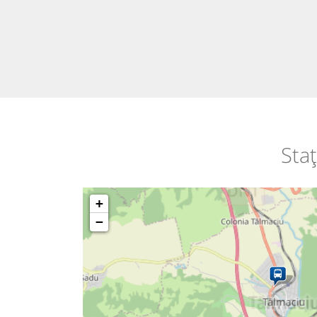
Staț
+
−