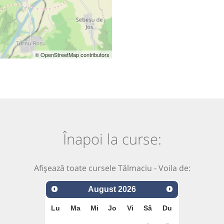
© OpenStreetMap contributors
Înapoi la curse:
Afișează toate cursele Tălmaciu - Voila de:
August
2026
Lu
Ma
Mi
Jo
Vi
Sâ
Du