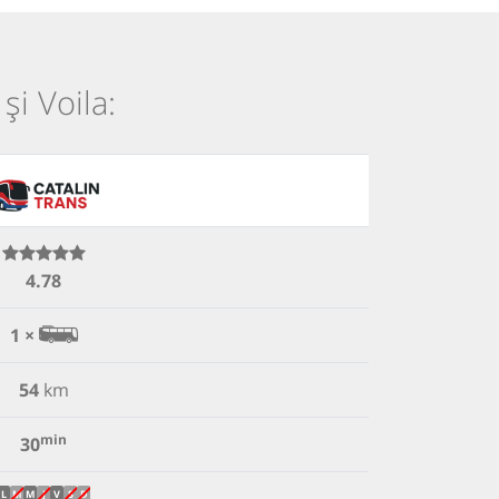
și Voila:
4.78
1 ×
54
km
min
30
L
M
M
J
V
S
D