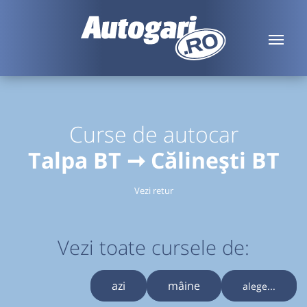
Curse de autocar
Talpa BT ➞ Călinești BT
Vezi retur
Vezi toate cursele de:
azi
mâine
alege...