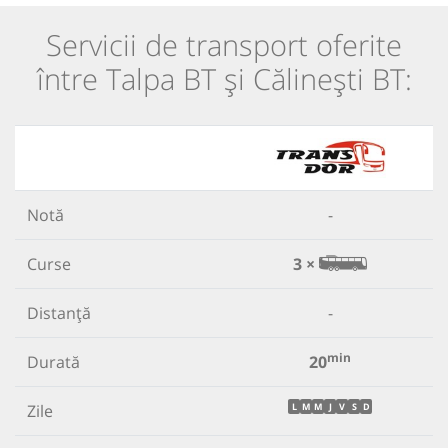
Servicii de transport oferite
între Talpa BT și Călinești BT:
Notă
-
Curse
3 ×
Distanță
-
min
Durată
20
Zile
L
M
M
J
V
S
D