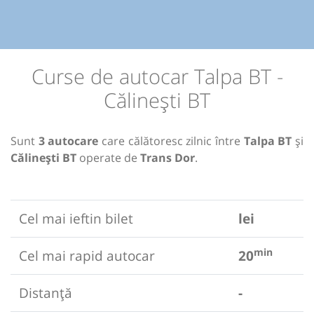
Curse de autocar Talpa BT -
Călinești BT
Sunt
3 autocare
care călătoresc zilnic între
Talpa BT
și
Călinești BT
operate de
Trans Dor
.
Cel mai ieftin bilet
lei
min
Cel mai rapid autocar
20
Distanță
-