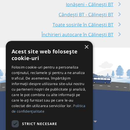
Ionășeni - Călinești BT
Cândești BT - Călinești BT
Toate sosirile în Călinești BT
Închirieri autocare în Călinești BT
×
Acest site web folosește
cookie-uri
Folosim cookie-uri pentru a personaliza
conținutul, reclamele și pentru a ne analiza
traficul. De asemenea, împărtășim
informații despre utilizarea site-ului nostru
cu partenerii noștri de publicitate și analiză,
care le pot combina cu alte informații pe
care le-ați furnizat sau pe care le-au
colectat din utilizarea serviciilor lor.
Politica
Pentru Călători
de confidențialitate
Pentru Transportatori
STRICT NECESARE