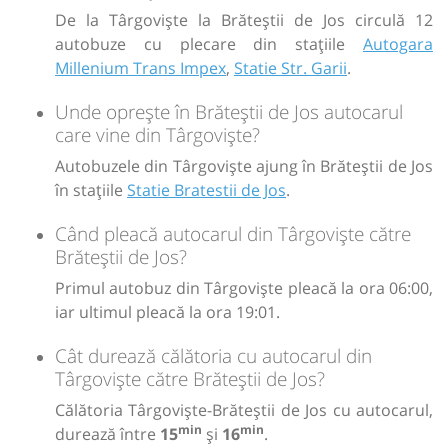
De la Târgoviște la Brăteștii de Jos circulă 12
autobuze cu plecare din stațiile
Autogara
Millenium Trans Impex
,
Statie Str. Garii
.
Unde oprește în Brăteștii de Jos autocarul
care vine din Târgoviște?
Autobuzele din Târgoviște ajung în Brăteștii de Jos
în stațiile
Statie Bratestii de Jos
.
Când pleacă autocarul din Târgoviște către
Brăteștii de Jos?
Primul autobuz din Târgoviște pleacă la ora 06:00,
iar ultimul pleacă la ora 19:01.
Cât durează călătoria cu autocarul din
Târgoviște către Brăteștii de Jos?
Călătoria Târgoviște-Brăteștii de Jos cu autocarul,
min
min
durează între
15
și
16
.