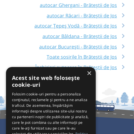
autocar Ghergani - Brăteștii de Jos
autocar Răcari - Brăteștii de Jos
autocar Țepeș Vodă - Brăteștii de Jos
autocar Bâldana - Brăteștii de Jos
autocar București - Brăteștii de Jos
Toate sosirile în Brăteștii de Jos
Închirieri autocare în Brăteștii de Jos
×
Acest site web folosește
cookie-uri
Folosim cookie-uri pentru a personaliza
conținutul, reclamele și pentru a ne analiza
traficul. De asemenea, împărtășim
informații despre utilizarea site-ului nostru
cu partenerii noștri de publicitate și analiză,
care le pot combina cu alte informații pe
care le-ați furnizat sau pe care le-au
colectat din utilizarea serviciilor lor.
Politica