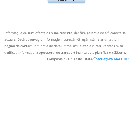
Nu a circulat?
Semnalați aici
(
17 comentarii
)
0737687006
⤣
Amic
NOU!
Pune poze din călătoria ta
Trimite email
Amic Transport SRL
Pagină operator
18:30
Târgoviște
Autogara Millenium Trans
Impex
Informaţiile vă sunt oferite cu bună credinţă, dar fără garanţia de a fi corecte sau
Numar statii 12;
actuale. Dacă observați o informaţie incorectă, vă rugăm să ne anunțați prin
Statie Str. Garii
18:31
Nu a circulat?
Semnalați aici
(
17 comentarii
)
pagina de contact. În funcție de data ultimei actualizări a cursei, vă sfătuim să
⤣
verificaţi informaţia la operatorul de transport înainte de a planifica o călătorie.
NOU!
Pune poze din călătoria ta
Autocar: Targoviste - Bucuresti
Compania dvs. nu este listată?
Înscrieți-vă GRATUIT!
Dotări:
19:00
Târgoviște
Autogara Millenium Trans
Afiseaza itinerariu
Impex
Statie Str. Garii
18:46
Brăteștii de Jos
Statie Bratestii de Jos
19:01
Autocar: Targoviste - Bucuresti
Durată:
Zile de circulație:
Dotări:
min
16
L
M
M
J
V
S
D
Afiseaza itinerariu
-
19:16
Brăteștii de Jos
Statie Bratestii de Jos