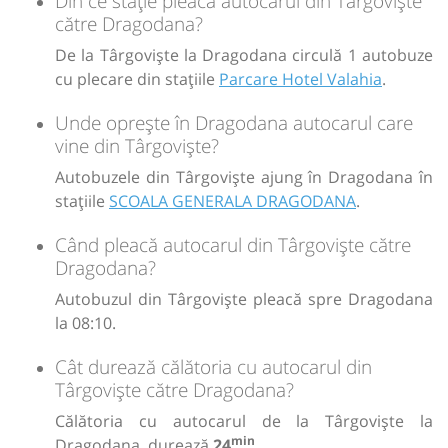
Din ce stație pleacă autocarul din Târgoviște
către Dragodana?
De la Târgoviște la Dragodana circulă 1 autobuze
cu plecare din stațiile
Parcare Hotel Valahia
.
Unde oprește în Dragodana autocarul care
vine din Târgoviște?
Autobuzele din Târgoviște ajung în Dragodana în
stațiile
SCOALA GENERALA DRAGODANA
.
Când pleacă autocarul din Târgoviște către
Dragodana?
Autobuzul din Târgoviște pleacă spre Dragodana
la 08:10.
Cât durează călătoria cu autocarul din
Târgoviște către Dragodana?
Călătoria cu autocarul de la Târgoviște la
min
Dragodana, durează
24
.