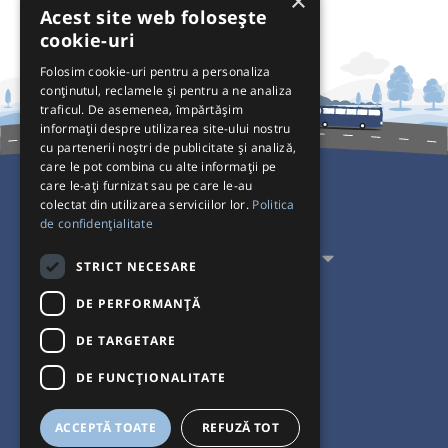
×
Acest site web folosește
cookie-uri
Folosim cookie-uri pentru a personaliza
conținutul, reclamele și pentru a ne analiza
traficul. De asemenea, împărtășim
informații despre utilizarea site-ului nostru
cu partenerii noștri de publicitate și analiză,
care le pot combina cu alte informații pe
care le-ați furnizat sau pe care le-au
colectat din utilizarea serviciilor lor.
Politica
Pentru Călători
de confidențialitate
Pentru Transportatori
STRICT NECESARE
Interacționăm
DE PERFORMANȚĂ
DE TARGETARE
Acceptăm plăți cu
DE FUNCŢIONALITATE
ACCEPTĂ TOATE
REFUZĂ TOT