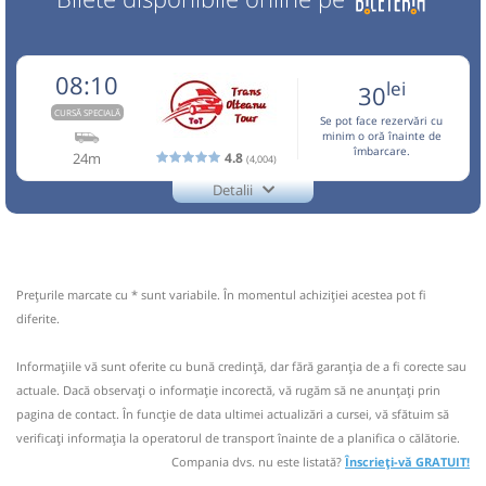
08:10
lei
30
CURSĂ SPECIALĂ
Se pot face rezervări cu
minim o oră înainte de
îmbarcare.
24m
4.8
(4,004)
Detalii
0729770870
Trans Olteanu Tour
Trimite email
Trans Olteanu Tour SRL
Pagină operator
Opinii călători
Prețurile marcate cu * sunt variabile. În momentul achiziției acestea pot fi
Aceasta este o
. Se poate călători doar cu
diferite.
CURSĂ SPECIALĂ
rezervare anticipată.
Informaţiile vă sunt oferite cu bună credinţă, dar fără garanţia de a fi corecte sau
Nu a circulat?
Semnalați aici
(
un comentariu
)
⤣
actuale. Dacă observați o informaţie incorectă, vă rugăm să ne anunțați prin
NOU!
Pune poze din călătoria ta
pagina de contact. În funcție de data ultimei actualizări a cursei, vă sfătuim să
verificaţi informaţia la operatorul de transport înainte de a planifica o călătorie.
08:10
Târgoviște
Parcare Hotel Valahia
Compania dvs. nu este listată?
Înscrieți-vă GRATUIT!