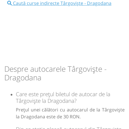
Caută curse indirecte Târgoviște - Dragodana
Minivan: Brasov Târgoviște Craiova
Dotări:
Afiseaza itinerariu
08:34
Dragodana
SCOALA GENERALA
DRAGODANA
Durată:
Zile de circulație:
min
24
L
M
M
J
V
S
D
Despre autocarele Târgoviște -
Dragodana
lei
30
Cumpără
Care este prețul biletul de autocar de la
Sursa:
Trans Olteanu Tour SRL
| Ultima actualizare:
07/2026
Târgoviște la Dragodana?
Prețul unei călători cu autocarul de la Târgoviște
la Dragodana este de 30 RON.