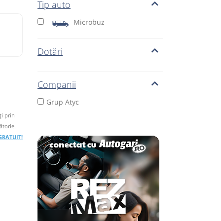
Tip auto
Microbuz
Dotări
Companii
Grup Atyc
i prin
ătorie.
 GRATUIT!