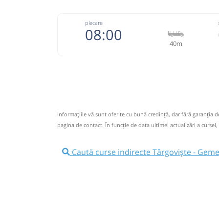
plecare
08:00
40m
074333
Grup Atyc
Trimite
GRUP ATYC SRL
Pagină
Informaţiile vă sunt oferite cu bună credinţă, dar fără garanţia 
Nu a circulat?
Semnalați aici
⤣
pagina de contact. În funcție de data ultimei actualizări a cursei,
NOU!
Pune poze din călătoria ta
Caută curse indirecte Târgoviște - Geme
08:00
Târgoviște
Grup Atyc -
Str.T.Vladimirescu Nr.86
Grup Atyc - Str.Cimpulung Nr.1
08:05
Microbuz: # Targoviste-Campulung 
Afiseaza itinerariu