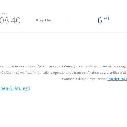
sosire
lei
08:40
6
Grup Atyc
5888
 email
 operator
de a fi corecte sau actuale. Dacă observați o informaţie incorectă, vă rugăm să ne anunțaț
 vă sfătuim să verificaţi informaţia la operatorul de transport înainte de a planifica o căl
Compania dvs. nu este listată?
Înscrieți-vă
nea-Brătulești
26
Muscel