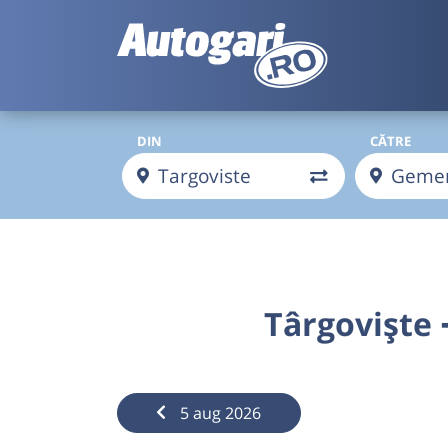
DIN
CĂTRE
Târgoviște
5 aug 2026