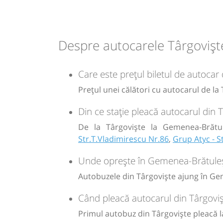
08:40
Gemenea-Brătulești
Statie G
Despre autocarele Târgovișt
Durată:
Zile de 
min
40
L
Care este prețul biletul de autocar
Prețul unei călători cu autocarul de l
lei
6
Din ce stație pleacă autocarul din
Sursa:
GRUP ATYC SRL
| Ultima actualizare:
11/2025
De la Târgoviște la Gemenea-Brătul
Str.T.Vladimirescu Nr.86
,
Grup Atyc - 
Unde oprește în Gemenea-Brătuleșt
Autobuzele din Târgoviște ajung în Gem
Când pleacă autocarul din Târgovi
Primul autobuz din Târgoviște pleacă la