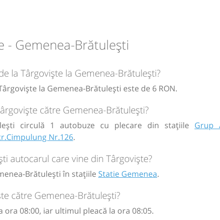
emenea
e - Gemenea-Brătulești
circulație:
M
M
J
V
S
D
 de la Târgoviște la Gemenea-Brătulești?
a Târgoviște la Gemenea-Brătulești este de 6 RON.
 Târgoviște către Gemenea-Brătulești?
ești circulă 1 autobuze cu plecare din stațiile
Grup 
Str.Cimpulung Nr.126
.
i autocarul care vine din Târgoviște?
enea-Brătulești în stațiile
Statie Gemenea
.
ște către Gemenea-Brătulești?
 ora 08:00, iar ultimul pleacă la ora 08:05.