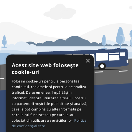
×
Acest site web folosește
cookie-uri
Folosim cookie-uri pentru a personaliza
conținutul, reclamele și pentru a ne analiza
traficul. De asemenea, împărtășim
Pentru Călători
informații despre utilizarea site-ului nostru
cu partenerii noștri de publicitate și analiză,
Curse autobuz
care le pot combina cu alte informații pe
care le-ați furnizat sau pe care le-au
Plecări/Sosiri
colectat din utilizarea serviciilor lor.
Politica
Program operatori
de confidențialitate