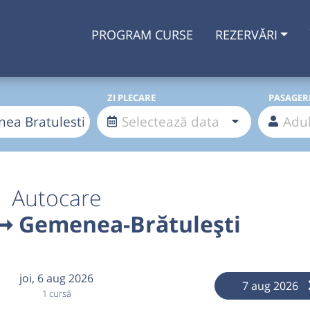
PROGRAM CURSE
REZERVĂRI
ZI PLECARE
PASAGER
Autocare
 ➞ Gemenea-Brătulești
joi,
6 aug 2026
7 aug 2026
1 cursă