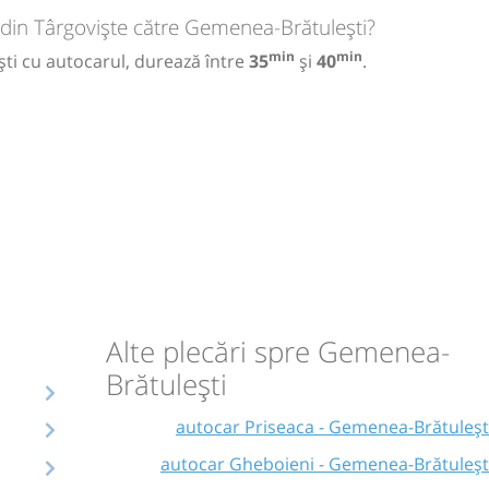
 din Târgoviște către Gemenea-Brătulești?
min
min
ti cu autocarul, durează între
35
și
40
.
Alte plecări spre Gemenea-
Brătulești
autocar Priseaca - Gemenea-Brătuleșt
autocar Gheboieni - Gemenea-Brătuleșt