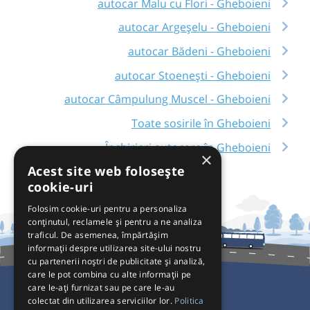
autocar Malu cu Flori - Gheboieni
autocar Argeșelu - Gheboieni
autocar Bădeni - Gheboieni
autocar Stoenești - Gheboieni
autocar Câmpulung Muscel - Gheboieni
Toate sosirile în Gheboieni
Închirieri autocare în Gheboieni
×
Acest site web folosește
cookie-uri
Folosim cookie-uri pentru a personaliza
conținutul, reclamele și pentru a ne analiza
traficul. De asemenea, împărtășim
informații despre utilizarea site-ului nostru
cu partenerii noștri de publicitate și analiză,
care le pot combina cu alte informații pe
care le-ați furnizat sau pe care le-au
colectat din utilizarea serviciilor lor.
Politica
Pentru Călători