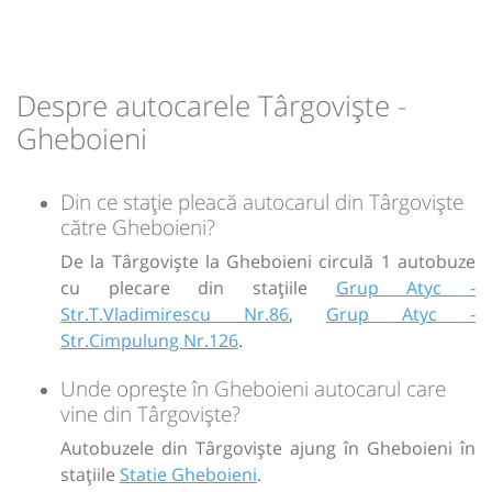
08:25
Gheboieni
Statie Gheboieni
Durată:
Zile de circulație:
min
25
L
M
M
J
V
S
D
Despre autocarele Târgoviște -
Gheboieni
-
Din ce stație pleacă autocarul din Târgoviște
Sursa:
GRUP ATYC SRL
| Ultima actualizare:
11/2025
către Gheboieni?
De la Târgoviște la Gheboieni circulă 1 autobuze
cu plecare din stațiile
Grup Atyc -
Str.T.Vladimirescu Nr.86
,
Grup Atyc -
Str.Cimpulung Nr.126
.
Unde oprește în Gheboieni autocarul care
vine din Târgoviște?
Autobuzele din Târgoviște ajung în Gheboieni în
stațiile
Statie Gheboieni
.