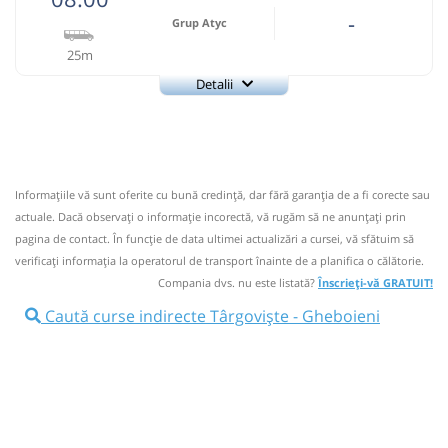
-
Grup Atyc
25m
Detalii
0743335888
Grup Atyc
Trimite email
GRUP ATYC SRL
Pagină operator
Informaţiile vă sunt oferite cu bună credinţă, dar fără garanţia de a fi corecte sau
Nu a circulat?
Semnalați aici
⤣
actuale. Dacă observați o informaţie incorectă, vă rugăm să ne anunțați prin
NOU!
Pune poze din călătoria ta
pagina de contact. În funcție de data ultimei actualizări a cursei, vă sfătuim să
verificaţi informaţia la operatorul de transport înainte de a planifica o călătorie.
08:00
Târgoviște
Grup Atyc -
Compania dvs. nu este listată?
Înscrieți-vă GRATUIT!
Str.T.Vladimirescu Nr.86
Caută curse indirecte Târgoviște - Gheboieni
Grup Atyc - Str.Cimpulung Nr.126
08:05
Microbuz: # Targoviste-Campulung Muscel
Afiseaza itinerariu