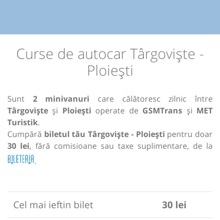
Curse de autocar Târgoviște -
Ploiești
Sunt
2 minivanuri
care călătoresc zilnic între
Târgoviște
și
Ploiești
operate de
GSMTrans
și
MET
Turistik
.
Cumpără
biletul tău Târgoviște - Ploiești
pentru doar
30 lei
, fără comisioane sau taxe suplimentare, de la
.
Cel mai ieftin bilet
30 lei