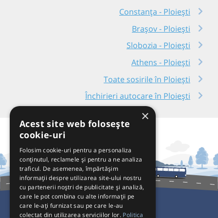
Constanța - Ploiești
Brașov - Ploiești
Slobozia - Ploiești
Athens - Ploiești
Toate sosirile în Ploiești
Închirieri autocare în Ploiești
×
Acest site web folosește
cookie-uri
Folosim cookie-uri pentru a personaliza
conținutul, reclamele și pentru a ne analiza
traficul. De asemenea, împărtășim
informații despre utilizarea site-ului nostru
cu partenerii noștri de publicitate și analiză,
care le pot combina cu alte informații pe
care le-ați furnizat sau pe care le-au
colectat din utilizarea serviciilor lor.
Politica