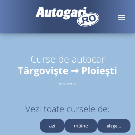
Curse de autocar
Târgoviște ➞ Ploiești
Vezi retur
Vezi toate cursele de:
azi
mâine
alege...