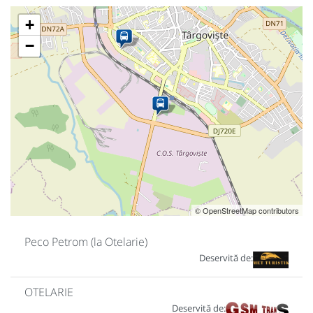
+
−
© OpenStreetMap contributors
Peco Petrom (la Otelarie)
Deservită de:
OTELARIE
Deservită de: