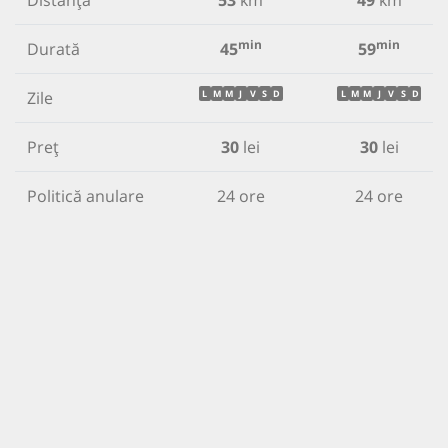
min
min
Durată
45
59
Zile
L
M
M
J
V
S
D
L
M
M
J
V
S
D
Preț
30
lei
30
lei
Politică anulare
24 ore
24 ore