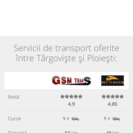
Servicii de transport oferite
între Târgoviște și Ploiești:
Notă
4.9
4.85
Curse
1 ×
1 ×
Distanță
53
km
49
km