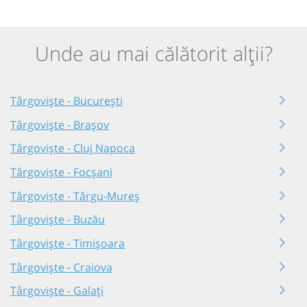
Unde au mai călătorit alții?
Târgoviște - București
Târgoviște - Brașov
Târgoviște - Cluj Napoca
Târgoviște - Focșani
Târgoviște - Târgu-Mureș
Târgoviște - Buzău
Târgoviște - Timișoara
Târgoviște - Craiova
Târgoviște - Galați