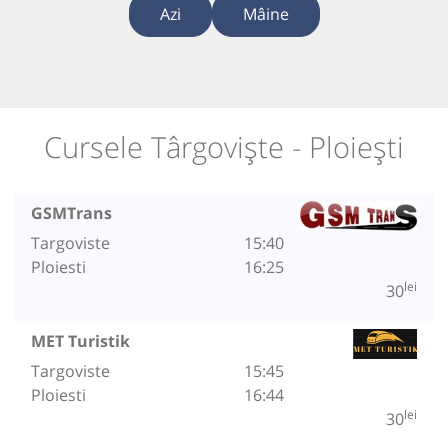
Azi
Mâine
Cursele Târgoviște - Ploiești
GSMTrans
Targoviste
15:40
Ploiesti
16:25
lei
30
MET Turistik
Targoviste
15:45
Ploiesti
16:44
lei
30