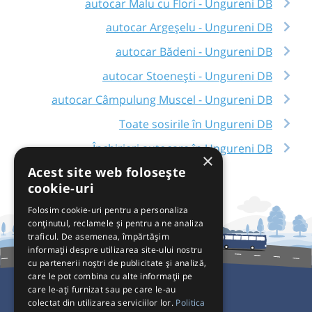
autocar Malu cu Flori - Ungureni DB
autocar Argeșelu - Ungureni DB
autocar Bădeni - Ungureni DB
autocar Stoenești - Ungureni DB
autocar Câmpulung Muscel - Ungureni DB
Toate sosirile în Ungureni DB
Închirieri autocare în Ungureni DB
×
Acest site web folosește
cookie-uri
Folosim cookie-uri pentru a personaliza
conținutul, reclamele și pentru a ne analiza
traficul. De asemenea, împărtășim
informații despre utilizarea site-ului nostru
cu partenerii noștri de publicitate și analiză,
care le pot combina cu alte informații pe
care le-ați furnizat sau pe care le-au
colectat din utilizarea serviciilor lor.
Politica
Pentru Călători