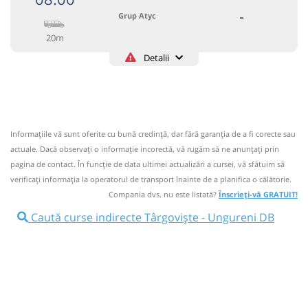
-
Grup Atyc
20m
Detalii
0743335888
Grup Atyc
Trimite email
GRUP ATYC SRL
Pagină operator
Informaţiile vă sunt oferite cu bună credinţă, dar fără garanţia de a fi corecte sau
Circulă doar luni, marți, miercuri, joi și vineri
actuale. Dacă observați o informaţie incorectă, vă rugăm să ne anunțați prin
Nu a circulat?
Semnalați aici
pagina de contact. În funcție de data ultimei actualizări a cursei, vă sfătuim să
⤣
verificaţi informaţia la operatorul de transport înainte de a planifica o călătorie.
NOU!
Pune poze din călătoria ta
Compania dvs. nu este listată?
Înscrieți-vă GRATUIT!
08:00
Târgoviște
Grup Atyc -
Caută curse indirecte Târgoviște - Ungureni DB
Str.T.Vladimirescu Nr.86
Grup Atyc - Str.Cimpulung Nr.126
08:05
Microbuz: # Targoviste-Campulung Muscel
Afiseaza itinerariu