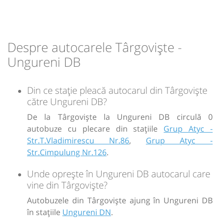
08:20
Ungureni DB
Ungureni DN
Despre autocarele Târgoviște -
Durată:
Zile de circulație:
min
20
Ungureni DB
L
M
M
J
V
S
D
Din ce stație pleacă autocarul din Târgoviște
-
către Ungureni DB?
Sursa:
De la Târgoviște la Ungureni DB circulă 0
GRUP ATYC SRL
| Ultima actualizare:
11/2025
autobuze cu plecare din stațiile
Grup Atyc -
Str.T.Vladimirescu Nr.86
,
Grup Atyc -
Str.Cimpulung Nr.126
.
Unde oprește în Ungureni DB autocarul care
vine din Târgoviște?
Autobuzele din Târgoviște ajung în Ungureni DB
în stațiile
Ungureni DN
.