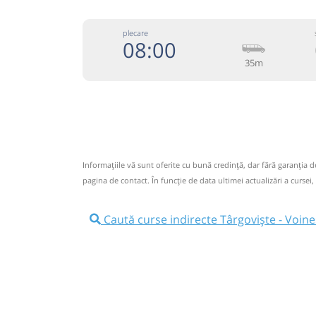
plecare
08:00
35m
074333
Grup Atyc
Trimite
GRUP ATYC SRL
Pagină
Informaţiile vă sunt oferite cu bună credinţă, dar fără garanţia 
Circulă doar luni, marți, miercuri, joi și vineri
pagina de contact. În funcție de data ultimei actualizări a cursei,
Nu a circulat?
Semnalați aici
⤣
NOU!
Pune poze din călătoria ta
Caută curse indirecte Târgoviște - Voine
08:00
Târgoviște
Grup Atyc -
Str.T.Vladimirescu Nr.86
Grup Atyc - Str.Cimpulung Nr.1
08:05