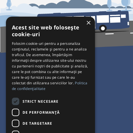
×
Acest site web folosește
cookie-uri
Folosim cookie-uri pentru a personaliza
conținutul, reclamele și pentru a ne analiza
traficul. De asemenea, împărtășim
Pentru Călători
informații despre utilizarea site-ului nostru
cu partenerii noștri de publicitate și analiză,
Curse autobuz
care le pot combina cu alte informații pe
care le-ați furnizat sau pe care le-au
Plecări/Sosiri
colectat din utilizarea serviciilor lor.
Politica
Program operatori
de confidențialitate
Termeni și condiții
STRICT NECESARE
Setări de cookie-uri
DE PERFORMANȚĂ
DE TARGETARE