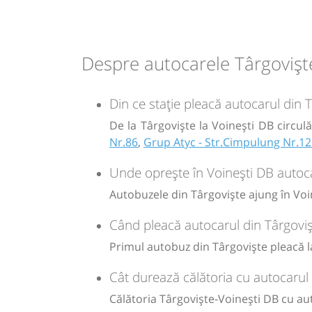
Microbuz: # Targoviste-Campulung 
Afiseaza itinerariu
08:35
Voinești DB
Centru
Despre autocarele Târgoviște
Durată:
Zile de 
Din ce stație pleacă autocarul din 
min
35
L
De la Târgoviște la Voinești DB circul
Nr.86
,
Grup Atyc - Str.Cimpulung Nr.1
-
Unde oprește în Voinești DB autoca
Sursa:
GRUP ATYC SRL
| Ultima actualizare:
11/2025
Autobuzele din Târgoviște ajung în Voin
Când pleacă autocarul din Târgoviș
Primul autobuz din Târgoviște pleacă la
Cât durează călătoria cu autocarul 
Călătoria Târgoviște-Voinești DB cu au