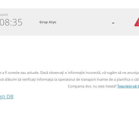
sosire
08:35
-
Grup Atyc
5888
 email
 operator
de a fi corecte sau actuale. Dacă observați o informaţie incorectă, vă rugăm să ne anunțaț
 vă sfătuim să verificaţi informaţia la operatorul de transport înainte de a planifica o căl
Compania dvs. nu este listată?
Înscrieți-vă
ști DB
26