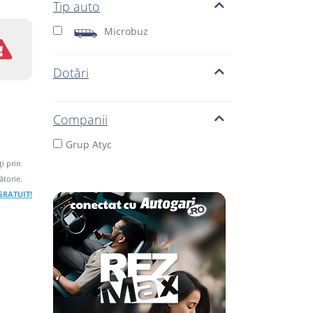
Tip auto
Microbuz
Dotări
Companii
Grup Atyc
i prin
ătorie.
 GRATUIT!