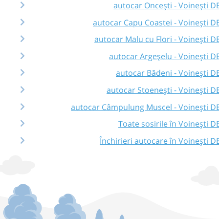
autocar Oncești - Voinești D
autocar Capu Coastei - Voinești D
autocar Malu cu Flori - Voinești D
autocar Argeșelu - Voinești D
autocar Bădeni - Voinești D
autocar Stoenești - Voinești D
autocar Câmpulung Muscel - Voinești D
Toate sosirile în Voinești D
Închirieri autocare în Voinești D