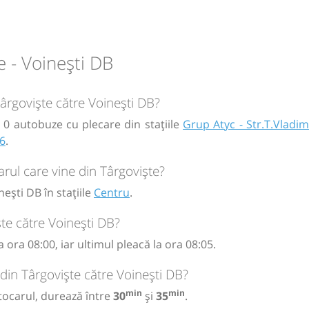
Muscel
 - Voinești DB
circulație:
Târgoviște către Voinești DB?
M
M
J
V
S
D
ă 0 autobuze cu plecare din stațiile
Grup Atyc - Str.T.Vladi
26
.
rul care vine din Târgoviște?
ești DB în stațiile
Centru
.
te către Voinești DB?
 ora 08:00, iar ultimul pleacă la ora 08:05.
din Târgoviște către Voinești DB?
min
min
tocarul, durează între
30
și
35
.