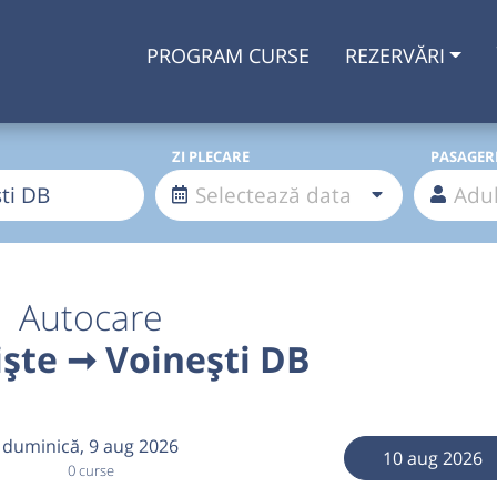
PROGRAM CURSE
REZERVĂRI
ZI PLECARE
PASAGER
Autocare
ște ➞ Voinești DB
duminică,
9 aug 2026
10 aug 2026
0 curse