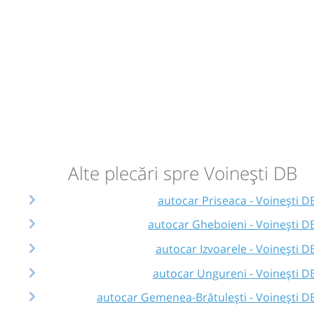
Alte plecări spre Voinești DB
autocar Priseaca - Voinești D
autocar Gheboieni - Voinești D
autocar Izvoarele - Voinești D
autocar Ungureni - Voinești D
autocar Gemenea-Brătulești - Voinești D