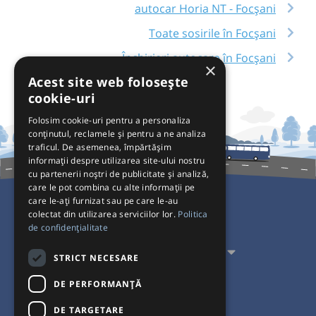
autocar Horia NT - Focșani
Toate sosirile în Focșani
Închirieri autocare în Focșani
×
Acest site web folosește
cookie-uri
Folosim cookie-uri pentru a personaliza
conținutul, reclamele și pentru a ne analiza
traficul. De asemenea, împărtășim
informații despre utilizarea site-ului nostru
cu partenerii noștri de publicitate și analiză,
care le pot combina cu alte informații pe
care le-ați furnizat sau pe care le-au
colectat din utilizarea serviciilor lor.
Politica
Pentru Călători
de confidențialitate
Pentru Transportatori
STRICT NECESARE
Interacționăm
DE PERFORMANȚĂ
DE TARGETARE
Acceptăm plăți cu