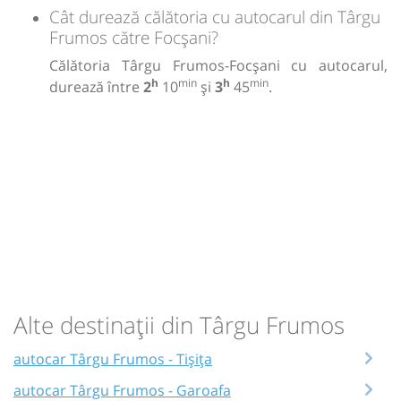
Cât durează călătoria cu autocarul din Târgu
Frumos către Focșani?
Călătoria Târgu Frumos-Focșani cu autocarul,
h
min
h
min
durează între
2
10
și
3
45
.
Alte destinații din Târgu Frumos
autocar Târgu Frumos - Tișița
autocar Târgu Frumos - Garoafa