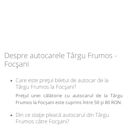
Sursa:
Irina-Trans SRL
| Ultima actualizare:
06/2026
Durată:
Zile de circulație:
22:40
Târgu Frumos
Benzinaria OMV
h
min
2
39
L
M
M
J
V
S
D
Autocar: Iasi - Bucuresti (22.00)
Dotări:
lei
80
Afiseaza itinerariu
Cumpără
Sursa:
Compania Micedu SRL
| Ultima actualizare:
05/2026
+1 zi
01:59
Focșani
Benzinaria OMV Praktiker
Despre autocarele Târgu Frumos -
Focșani
Durată:
Zile de circulație:
h
min
3
19
07.08.2026
Care este prețul biletul de autocar de la
Târgu Frumos la Focșani?
lei
80
Cumpără
Prețul unei călătorie cu autocarul de la Târgu
Frumos la Focșani este cuprins între 50 și 80 RON.
Sursa:
Trendbus SRL
| Ultima actualizare:
05/2026
Din ce stație pleacă autocarul din Târgu
Frumos către Focșani?