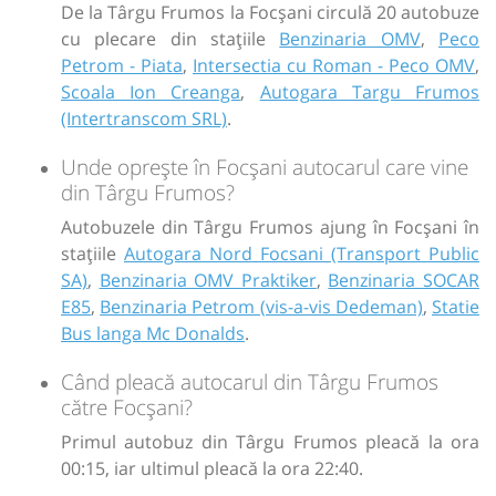
De la Târgu Frumos la Focșani circulă 20 autobuze
cu plecare din stațiile
Benzinaria OMV
,
Peco
Petrom - Piata
,
Intersectia cu Roman - Peco OMV
,
Scoala Ion Creanga
,
Autogara Targu Frumos
(Intertranscom SRL)
.
Unde oprește în Focșani autocarul care vine
din Târgu Frumos?
Autobuzele din Târgu Frumos ajung în Focșani în
stațiile
Autogara Nord Focsani (Transport Public
SA)
,
Benzinaria OMV Praktiker
,
Benzinaria SOCAR
E85
,
Benzinaria Petrom (vis-a-vis Dedeman)
,
Statie
Bus langa Mc Donalds
.
Când pleacă autocarul din Târgu Frumos
către Focșani?
Primul autobuz din Târgu Frumos pleacă la ora
00:15, iar ultimul pleacă la ora 22:40.