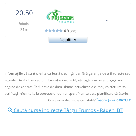
20:50
-
31m
4.9
(294)
Detalii
0740 470 996
Priscom Travel
Trimite email
Auto Dimas SRL
Pagină operator
Opinii călători
Informaţiile vă sunt oferite cu bună credinţă, dar fără garanţia de a fi corecte sau
via Roman , Bacau, Onesti, Tg. Secuiesc Telefon rezervari:
actuale. Dacă observați o informaţie incorectă, vă rugăm să ne anunțați prin
0740 470 996 Telefon sofer masina: 0745 070 959
pagina de contact. În funcție de data ultimei actualizări a cursei, vă sfătuim să
Nu a circulat?
Semnalați aici
(
29 comentarii
)
verificaţi informaţia la operatorul de transport înainte de a planifica o călătorie.
⤣
NOU!
Pune poze din călătoria ta
Compania dvs. nu este listată?
Înscrieți-vă GRATUIT!
Caută curse indirecte Târgu Frumos - Rădeni BT
20:50
Târgu Frumos
Autogara Targu Frumos
(Intertranscom SRL)
Microbuz: Brasov - Botosani