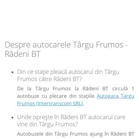
Dotări:
Afiseaza itinerariu
21:21
Rădeni BT
Statie Radeni
Despre autocarele Târgu Frumos -
Durată:
Zile de circulație:
Rădeni BT
min
31
L
M
M
J
V
S
D
Din ce stație pleacă autocarul din Târgu
-
Frumos către Rădeni BT?
De la Târgu Frumos la Rădeni BT circulă 1
Sursa:
Auto Dimas SRL
| Ultima actualizare:
04/2026
autobuze cu plecare din stațiile
Autogara Targu
Frumos (Intertranscom SRL)
.
Unde oprește în Rădeni BT autocarul care
vine din Târgu Frumos?
Autobuzele din Târgu Frumos ajung în Rădeni BT