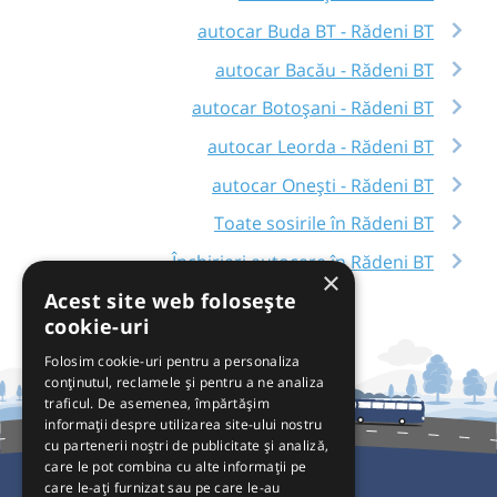
autocar Buda BT - Rădeni BT
autocar Bacău - Rădeni BT
autocar Botoșani - Rădeni BT
autocar Leorda - Rădeni BT
autocar Onești - Rădeni BT
Toate sosirile în Rădeni BT
Închirieri autocare în Rădeni BT
×
Acest site web folosește
cookie-uri
Folosim cookie-uri pentru a personaliza
conținutul, reclamele și pentru a ne analiza
traficul. De asemenea, împărtășim
informații despre utilizarea site-ului nostru
cu partenerii noștri de publicitate și analiză,
care le pot combina cu alte informații pe
care le-ați furnizat sau pe care le-au