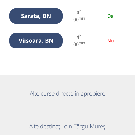
h
4
Sarata, BN
Da
min
00
h
4
Viisoara, BN
Nu
min
00
Alte curse directe în apropiere
Alte destinații din Târgu-Mureș