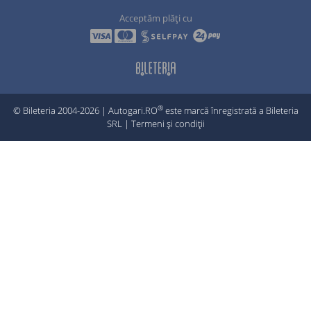
Acceptăm plăți cu
®
© Bileteria 2004-2026 | Autogari.RO
este marcă înregistrată a Bileteria
SRL |
Termeni și condiții