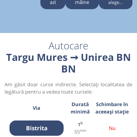
azi
mâine
alege...
Autocare
Targu Mures ➞ Unirea BN
BN
Am găsit doar curse indirecte. Selectați localitatea de
legătură pentru a vedea toate cursele:
Durată
Schimbare în
Via
minimă
aceeași stație
h
1
Bistrita
Nu
min
55