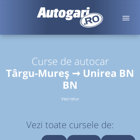
Curse de autocar
Târgu-Mureș ➞ Unirea BN
BN
Vezi retur
Vezi toate cursele de: