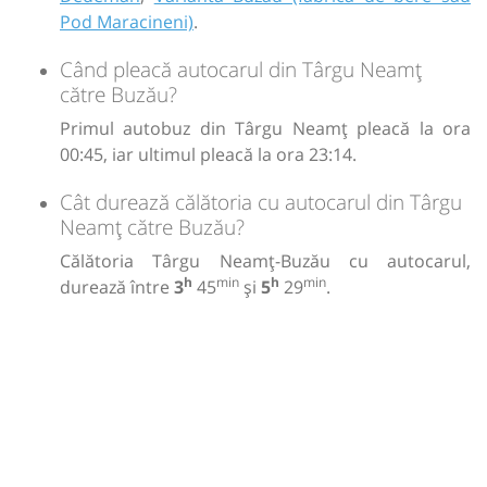
Pod Maracineni)
.
Când pleacă autocarul din Târgu Neamț
către Buzău?
Primul autobuz din Târgu Neamț pleacă la ora
00:45, iar ultimul pleacă la ora 23:14.
Cât durează călătoria cu autocarul din Târgu
Neamț către Buzău?
Călătoria Târgu Neamț-Buzău cu autocarul,
h
min
h
min
durează între
3
45
și
5
29
.