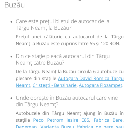
Durată:
Zile de circulație:
Sursa:
RVG Speed
| Ultima actualizare:
08/2026
Buzău
h
min
3
45
L
M
M
J
V
S
D
Care este prețul biletul de autocar de la
lei
Târgu Neamț la Buzău?
80
Cumpără
Prețul unei călătorie cu autocarul de la Târgu
Sursa:
Hermes SRL
| Ultima actualizare:
07/2026
Neamț la Buzău este cuprins între 55 și 120 RON.
Din ce stație pleacă autocarul din Târgu
Neamț către Buzău?
De la Târgu Neamț la Buzău circulă 6 autobuze cu
plecare din stațiile
Autogara David Romica Targu
Neamt
,
Cristești - Benzinărie
,
Autogara Flozampet
.
Unde oprește în Buzău autocarul care vine
din Târgu Neamț?
Autobuzele din Târgu Neamț ajung în Buzău în
stațiile
Peco Petrom iesire E85
,
Fabrica Bere
,
Dedeman
,
Varianta Buzau (fabrica de bere sau