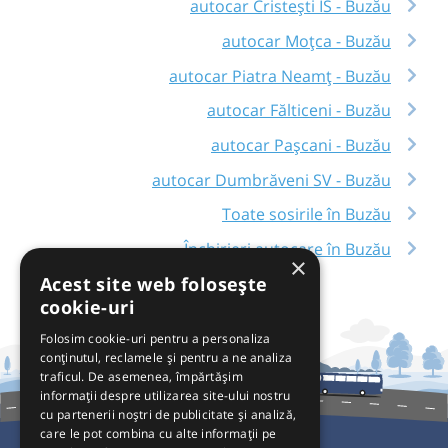
autocar Cristești IS - Buzău
autocar Moțca - Buzău
autocar Piatra Neamț - Buzău
autocar Fălticeni - Buzău
autocar Pașcani - Buzău
autocar Dumbrăveni SV - Buzău
Toate sosirile în Buzău
Închirieri autocare în Buzău
×
Acest site web folosește
cookie-uri
Folosim cookie-uri pentru a personaliza
conținutul, reclamele și pentru a ne analiza
traficul. De asemenea, împărtășim
informații despre utilizarea site-ului nostru
cu partenerii noștri de publicitate și analiză,
care le pot combina cu alte informații pe