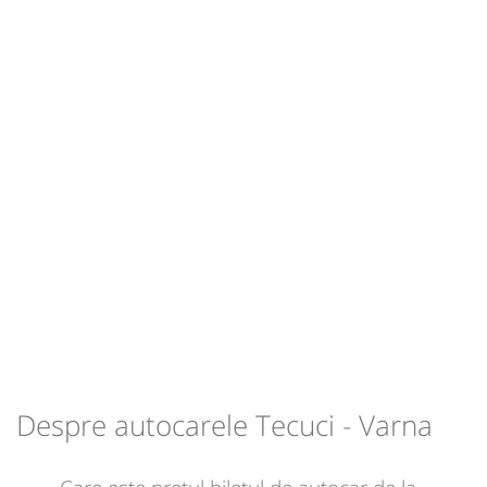
Domnului"
Durată:
Zile de circulație:
h
min
8
15
L
M
M
J
V
S
D
-
Sursa:
Massaro Trans SRL
| Ultima actualizare:
11/2025
Despre autocarele Tecuci - Varna