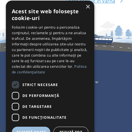
Toate sosirile în Varna
×
Acest site web folosește
cookie-uri
Folosim cookie-uri pentru a personaliza
conținutul, reclamele și pentru a ne analiza
traficul. De asemenea, împărtășim
informații despre utilizarea site-ului nostru
cu partenerii noștri de publicitate și analiză,
care le pot combina cu alte informații pe
care le-ați furnizat sau pe care le-au
colectat din utilizarea serviciilor lor.
Politica
Pentru Călători
de confidențialitate
Pentru Transportatori
STRICT NECESARE
Interacționăm
DE PERFORMANȚĂ
DE TARGETARE
Acceptăm plăți cu
DE FUNCŢIONALITATE