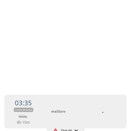
Autocar:
BG4-2026
Iasi - Varna
Afiseaza itinerariu
BG4-
2026
10:59
Varna
Delta Planet Mall
Durată:
Zile de circulație:
h
min
8
59
L
M
M
J
V
S
D
€
79
Cumpără
Sursa:
Hello Holidays SRL
| Ultima actualizare:
07/2026
03:35
-
CURSĂ SPECIALĂ
maSSaro
8h 15m
Detalii