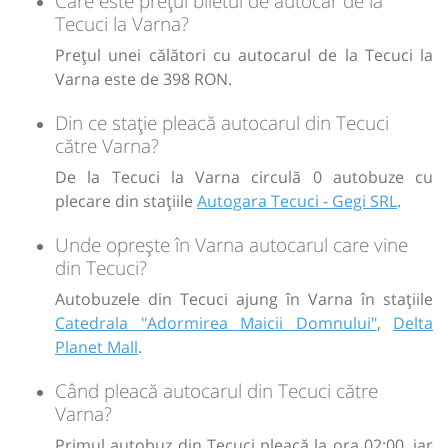
Care este prețul biletul de autocar de la
Tecuci la Varna?
Prețul unei călători cu autocarul de la Tecuci la
Varna este de 398 RON.
Din ce stație pleacă autocarul din Tecuci
către Varna?
De la Tecuci la Varna circulă 0 autobuze cu
plecare din stațiile
Autogara Tecuci - Gegi SRL
.
Unde oprește în Varna autocarul care vine
din Tecuci?
Autobuzele din Tecuci ajung în Varna în stațiile
Catedrala "Adormirea Maicii Domnului"
,
Delta
Planet Mall
.
Când pleacă autocarul din Tecuci către
Varna?
Primul autobuz din Tecuci pleacă la ora 02:00, iar