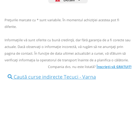
+40743.333.533
maSSaro
Trimite email
Massaro Trans SRL
Pagină operator
Prețurile marcate cu * sunt variabile. În momentul achiziției acestea pot fi
diferite.
Toate locurile sunt ocupate.
Informaţiile vă sunt oferite cu bună credinţă, dar fără garanţia de a fi corecte sau
Aceasta este o
. Se poate călători doar cu
actuale. Dacă observați o informaţie incorectă, vă rugăm să ne anunțați prin
CURSĂ SPECIALĂ
rezervare anticipată.
pagina de contact. În funcție de data ultimei actualizări a cursei, vă sfătuim să
verificaţi informaţia la operatorul de transport înainte de a planifica o călătorie.
+40743.333.533; (Disponibil NON-STOP);contact sofer;
Compania dvs. nu este listată?
Înscrieți-vă GRATUIT!
+40743.333544
Caută curse indirecte Tecuci - Varna
Nu a circulat?
Semnalați aici
(
3 comentarii
)
⤣
NOU!
Pune poze din călătoria ta
03:35
Tecuci
Autogara Tecuci - Gegi SRL
Microbuz:
5BG
Charter Iasi - Bulgaria
Afiseaza itinerariu
5BG
11:50
Varna
Catedrala "Adormirea Maicii