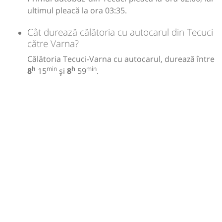
ultimul pleacă la ora 03:35.
Cât durează călătoria cu autocarul din Tecuci
către Varna?
Călătoria Tecuci-Varna cu autocarul, durează între
h
min
h
min
8
15
și
8
59
.