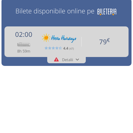
Bilete disponibile online pe
02:00
€
79
4.4
(47)
8h 59m
Detalii
+40374835750
Hello Holidays
Trimite email
Hello Holidays SRL
Pagină operator
Opinii călători
Circulă doar marți și joi
Nu a circulat?
Semnalați aici
(
3 comentarii
)
⤣
NOU!
Pune poze din călătoria ta
02:00
Tecuci
Autogara Tecuci - Gegi SRL