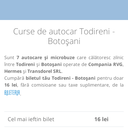
Curse de autocar Todireni -
Botoșani
Sunt
7 autocare și microbuze
care călătoresc zilnic
între
Todireni
și
Botoșani
operate de
Compania RVG
,
Hermes
și
Transdorel SRL
.
Cumpără
biletul tău Todireni - Botoșani
pentru doar
16 lei
, fără comisioane sau taxe suplimentare, de la
.
Cel mai ieftin bilet
16 lei