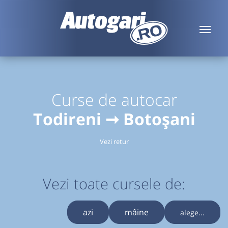
Curse de autocar
Todireni ➞ Botoșani
Vezi retur
Vezi toate cursele de:
azi
mâine
alege...