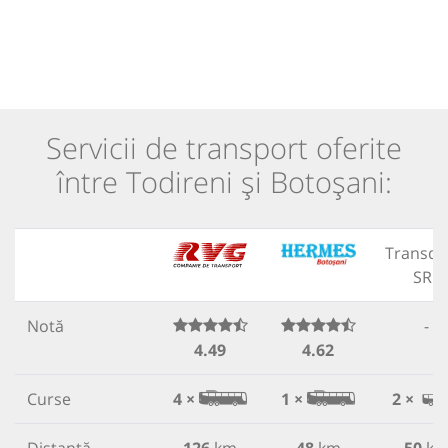
Servicii de transport oferite
între Todireni și Botoșani:
Transdo
SRL
Notă
-
4.49
4.62
Curse
4 ×
1 ×
2 ×
Distanță
126
km
48
km
50
k