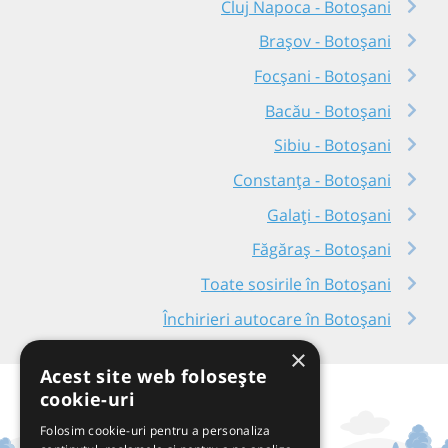
Cluj Napoca - Botoșani
Brașov - Botoșani
Focșani - Botoșani
Bacău - Botoșani
Sibiu - Botoșani
Constanța - Botoșani
Galați - Botoșani
Făgăraș - Botoșani
Toate sosirile în Botoșani
Închirieri autocare în Botoșani
×
Acest site web folosește
cookie-uri
Folosim cookie-uri pentru a personaliza