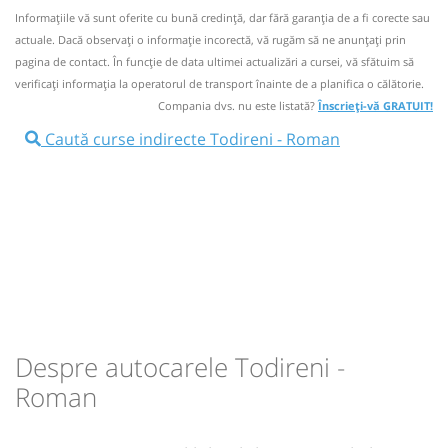
Informaţiile vă sunt oferite cu bună credinţă, dar fără garanţia de a fi corecte sau
Dotări:
Nu a circulat?
Semnalați aici
(
un comentariu
)
⤣
actuale. Dacă observați o informaţie incorectă, vă rugăm să ne anunțați prin
Afiseaza itinerariu
NOU!
Pune poze din călătoria ta
pagina de contact. În funcție de data ultimei actualizări a cursei, vă sfătuim să
verificaţi informaţia la operatorul de transport înainte de a planifica o călătorie.
05:35
Todireni
Todireni
08:29
Roman
LA STATUIE IN FAȚA GĂRII CFR
Compania dvs. nu este listată?
Înscrieți-vă GRATUIT!
ROMAN
Caută curse indirecte Todireni - Roman
Autocar:
10690
Botoșani - Hlipiceni - Iași -
Roman
10690
Durată:
Zile de circulație:
Dotări:
h
min
3
04
L
M
M
J
V
S
D
Afiseaza itinerariu
09:14
Roman
Autogara Ulderic Iosif SRL
lei
40
Cumpără
Durată:
Zile de circulație:
Sursa:
RVG Speed
| Ultima actualizare:
08/2026
h
min
3
39
L
M
M
J
V
S
D
Despre autocarele Todireni -
Roman
lei
50
Cumpără