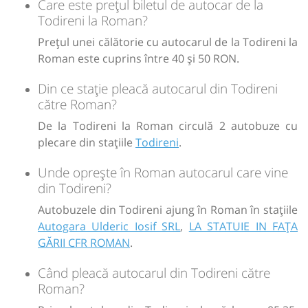
Care este prețul biletul de autocar de la
Sursa:
Hermes SRL
| Ultima actualizare:
07/2026
Todireni la Roman?
Prețul unei călătorie cu autocarul de la Todireni la
Roman este cuprins între 40 și 50 RON.
Din ce stație pleacă autocarul din Todireni
către Roman?
De la Todireni la Roman circulă 2 autobuze cu
plecare din stațiile
Todireni
.
Unde oprește în Roman autocarul care vine
din Todireni?
Autobuzele din Todireni ajung în Roman în stațiile
Autogara Ulderic Iosif SRL
,
LA STATUIE IN FAȚA
GĂRII CFR ROMAN
.
Când pleacă autocarul din Todireni către
Roman?