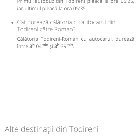
Primul autobuz din Todireni pleacă la ora 05:25,
iar ultimul pleacă la ora 05:35.
Cât durează călătoria cu autocarul din
Todireni către Roman?
Călătoria Todireni-Roman cu autocarul, durează
h
min
h
min
între
3
04
și
3
39
.
Alte destinații din Todireni