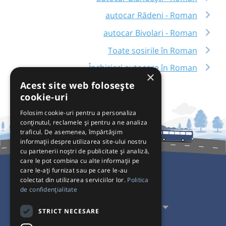
autocar Rădeni - Roman
autocar Bivolari - Roman
Toate sosirile în Roman
Închirieri autocare în Roman
×
Acest site web folosește
cookie-uri
Folosim cookie-uri pentru a personaliza
conținutul, reclamele și pentru a ne analiza
traficul. De asemenea, împărtășim
informații despre utilizarea site-ului nostru
cu partenerii noștri de publicitate și analiză,
care le pot combina cu alte informații pe
care le-ați furnizat sau pe care le-au
colectat din utilizarea serviciilor lor.
Politica
Pentru Călători
de confidențialitate
Pentru Transportatori
STRICT NECESARE