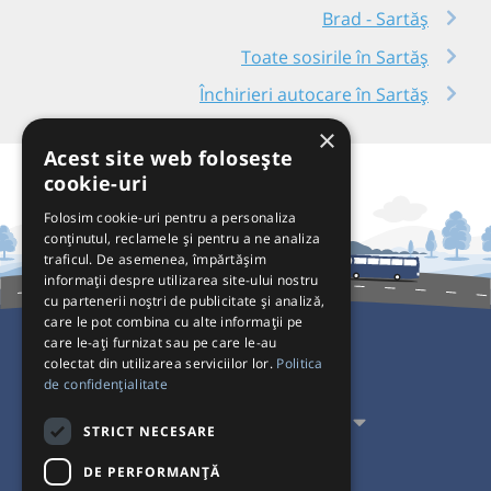
Brad - Sartăș
Toate sosirile în Sartăș
Închirieri autocare în Sartăș
×
Acest site web folosește
cookie-uri
Folosim cookie-uri pentru a personaliza
conținutul, reclamele și pentru a ne analiza
traficul. De asemenea, împărtășim
informații despre utilizarea site-ului nostru
cu partenerii noștri de publicitate și analiză,
care le pot combina cu alte informații pe
care le-ați furnizat sau pe care le-au
colectat din utilizarea serviciilor lor.
Politica
Pentru Călători
de confidențialitate
Pentru Transportatori
STRICT NECESARE
Interacționăm
DE PERFORMANȚĂ