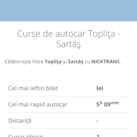
Curse de autocar Toplița -
Sartăș
Călătorește între
Toplița
și
Sartăș
cu
NICKTRANS
.
Cel mai ieftin bilet
lei
h
min
Cel mai rapid autocar
5
09
Distanță
-
Curse zilnice
1