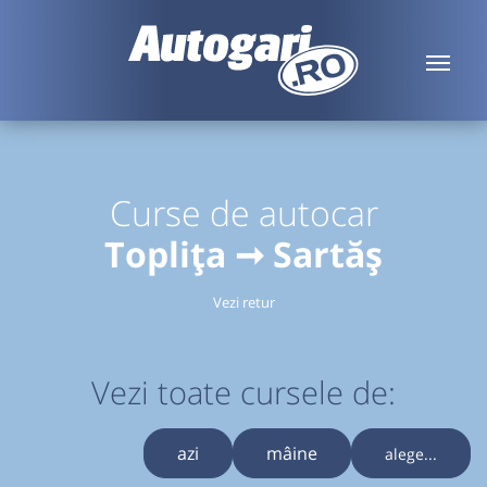
Curse de autocar
Toplița ➞ Sartăș
Vezi retur
Vezi toate cursele de:
azi
mâine
alege...