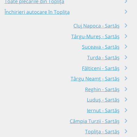
Toate plecările din Toplița
Închirieri autocare în Toplița
Cluj Napoca - Sartăș
Târgu-Mureș - Sartăș
Suceava - Sartăș
Turda - Sartăș
Fălticeni - Sartăș
Târgu Neamț - Sartăș
Reghin - Sartăș
Luduș - Sartăș
Iernut - Sartăș
Câmpia Turzii - Sartăș
Toplița - Sartăș