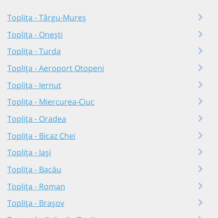
Toplița - Târgu-Mureș
Toplița - Onești
Toplița - Turda
Toplița - Aeroport Otopeni
Toplița - Iernut
Toplița - Miercurea-Ciuc
Toplița - Oradea
Toplița - Bicaz Chei
Toplița - Iași
Toplița - Bacău
Toplița - Roman
Toplița - Brașov