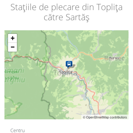
Stațiile de plecare din Toplița
către Sartăș
+
−
© OpenStreetMap contributors
Centru