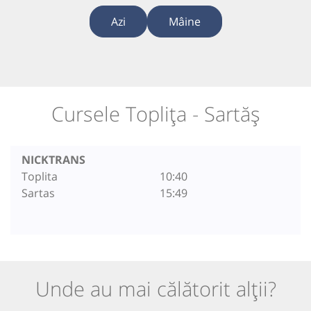
Azi
Mâine
Cursele Toplița - Sartăș
NICKTRANS
Toplita
10:40
Sartas
15:49
Unde au mai călătorit alții?