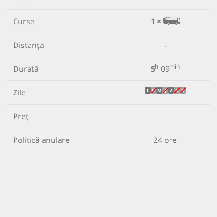
Curse
1 ×
Distanță
-
h
min
Durată
5
09
Zile
L
M
M
J
V
S
D
Preț
Politică anulare
24 ore