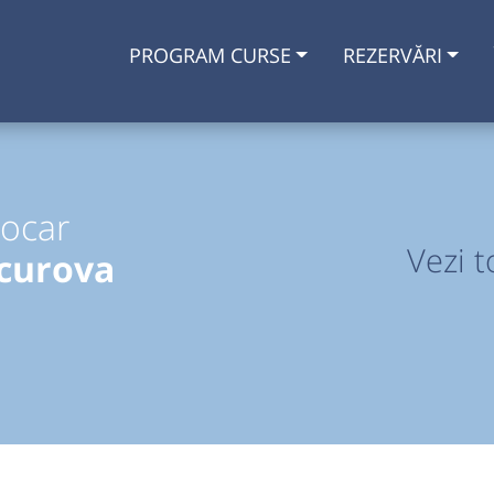
PROGRAM CURSE
REZERVĂRI
tocar
Vezi t
curova