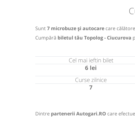
C
Sunt
7 microbuze și autocare
care călătores
Cumpără
biletul tău Topolog - Ciucurova
p
Cel mai ieftin bilet
6 lei
Curse zilnice
7
Dintre
partenerii Autogari.RO
care efectue