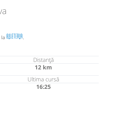
va
 la
.
Distanță
12 km
Ultima cursă
16:25