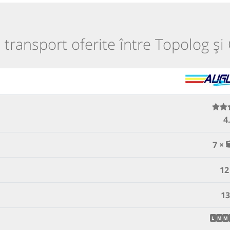
e transport oferite între Topolog și
4
7 ×
12
13
L
M
M