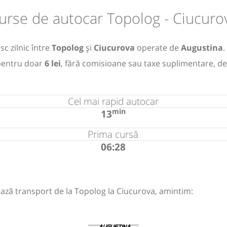
urse de autocar Topolog - Ciucuro
c zilnic între
Topolog
și
Ciucurova
operate de
Augustina
.
entru doar
6 lei
, fără comisioane sau taxe suplimentare, de
Cel mai rapid autocar
min
13
Prima cursă
06:28
ază transport de la Topolog la Ciucurova, amintim: