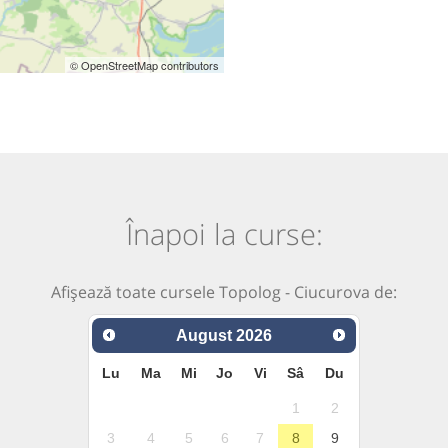
© OpenStreetMap contributors
Înapoi la curse:
Afișează toate cursele Topolog - Ciucurova de:
August
2026
Lu
Ma
Mi
Jo
Vi
Sâ
Du
1
2
3
4
5
6
7
8
9