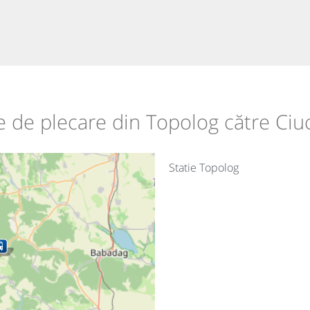
le de plecare din Topolog către Ci
Statie Topolog