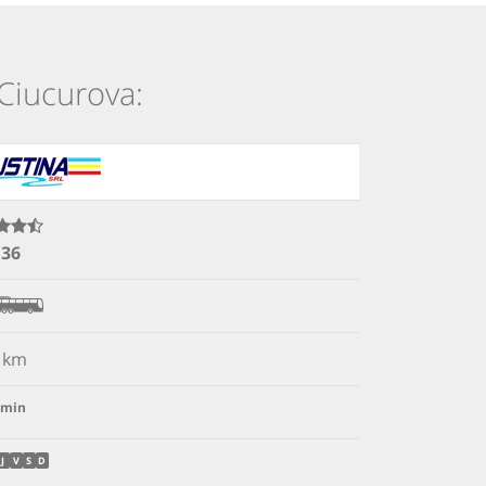
 Ciucurova:
.36
km
min
J
V
S
D