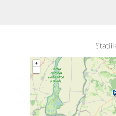
Stații
+
−