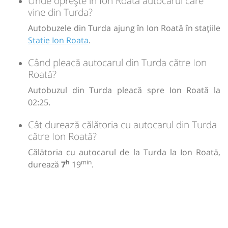
Unde oprește în Ion Roată autocarul care
vine din Turda?
lei
Autobuzele din Turda ajung în Ion Roată în stațiile
250
Cumpără
Statie Ion Roata
.
Sursa:
Trans Olteanu Tour SRL
| Ultima actualizare:
05/2026
Când pleacă autocarul din Turda către Ion
Roată?
Autobuzul din Turda pleacă spre Ion Roată la
02:25.
Cât durează călătoria cu autocarul din Turda
către Ion Roată?
Călătoria cu autocarul de la Turda la Ion Roată,
h
min
durează
7
19
.