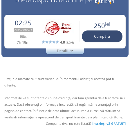
02:25
lei
250
CURSĂ SPECIALĂ
Cumpără
7h 19m
4.8
(3,998)
Detalii
+40729770870
Trans Olteanu Tour
Trimite email
Trans Olteanu Tour SRL
Pagină operator
Opinii călători
Prețurile marcate cu * sunt variabile. În momentul achiziției acestea pot fi
Aceasta este o
. Se poate călători doar cu
diferite.
CURSĂ SPECIALĂ
rezervare anticipată.
Informaţiile vă sunt oferite cu bună credinţă, dar fără garanţia de a fi corecte sau
Nu a circulat?
Semnalați aici
(
2 comentarii
)
⤣
actuale. Dacă observați o informaţie incorectă, vă rugăm să ne anunțați prin
NOU!
Pune poze din călătoria ta
pagina de contact. În funcție de data ultimei actualizări a cursei, vă sfătuim să
verificaţi informaţia la operatorul de transport înainte de a planifica o călătorie.
02:25
Turda
Parcare Lidl
Compania dvs. nu este listată?
Înscrieți-vă GRATUIT!