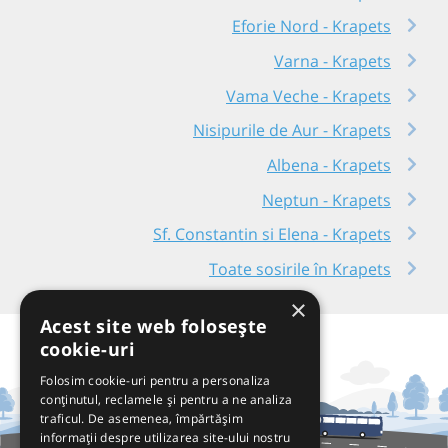
Eforie Nord - Krapets
Varna - Krapets
Vama Veche - Krapets
Nisipurile de Aur - Krapets
Albena - Krapets
Neptun - Krapets
Sf. Constantin si Elena - Krapets
Toate sosirile în Krapets
×
Acest site web folosește
cookie-uri
Folosim cookie-uri pentru a personaliza
conținutul, reclamele și pentru a ne analiza
traficul. De asemenea, împărtășim
informații despre utilizarea site-ului nostru