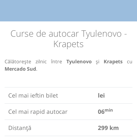
Curse de autocar Tyulenovo -
Krapets
Călătorește zilnic între
Tyulenovo
și
Krapets
cu
Mercado Sud
.
Cel mai ieftin bilet
lei
min
Cel mai rapid autocar
06
Distanță
299 km