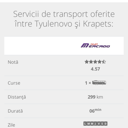
Servicii de transport oferite
între Tyulenovo și Krapets:
Notă
4.57
Curse
1 ×
Distanță
299
km
min
Durată
06
Zile
L
M
M
J
V
S
D