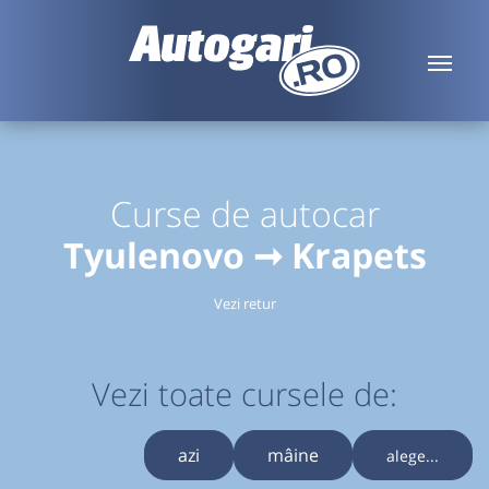
Curse de autocar
Tyulenovo ➞ Krapets
Vezi retur
Vezi toate cursele de:
azi
mâine
alege...