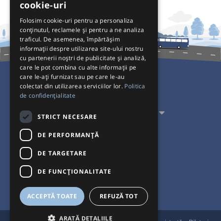
cookie-uri
Folosim cookie-uri pentru a personaliza
conținutul, reclamele și pentru a ne analiza
traficul. De asemenea, împărtășim
informații despre utilizarea site-ului nostru
cu partenerii noștri de publicitate și analiză,
care le pot combina cu alte informații pe
care le-ați furnizat sau pe care le-au
colectat din utilizarea serviciilor lor.
Politica
Pentru Călători
de confidențialitate
Pentru Transportatori
STRICT NECESARE
Interacționăm
DE PERFORMANȚĂ
DE TARGETARE
Acceptăm plăți cu
DE FUNCŢIONALITATE
ACCEPTĂ TOATE
REFUZĂ TOT
ARATĂ DETALIILE
®