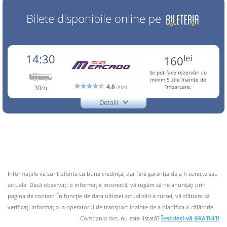
Bilete disponibile online pe
14:30
lei
160
Se pot face rezervări cu
minim 5 zile înainte de
4.6
30m
(464)
îmbarcare.
Detalii
0722.26.57.79
Mercado Sud
Trimite email
Mercado Sud SRL
Pagină operator
Opinii călători
CIRCULA IN PERIOADA 10,11,13 APRILIE-01 OCTOMBRIE,
28 DECEMBRIE-04 IANUARIE! Pentru a calatori este
Informaţiile vă sunt oferite cu bună credinţă, dar fără garanţia de a fi corecte sau
necesara rezervarea in prealabil la tel.0722.265.779 sau
actuale. Dacă observați o informaţie incorectă, vă rugăm să ne anunțați prin
0734.444.133 sau 0040724242405 whatsapp Biletele se
pagina de contact. În funcție de data ultimei actualizări a cursei, vă sfătuim să
cumpara de la Casa 6(Autogara Sud,in sa
verificaţi informaţia la operatorul de transport înainte de a planifica o călătorie.
Nu a circulat?
Semnalați aici
(
2 comentarii
)
Compania dvs. nu este listată?
Înscrieți-vă GRATUIT!