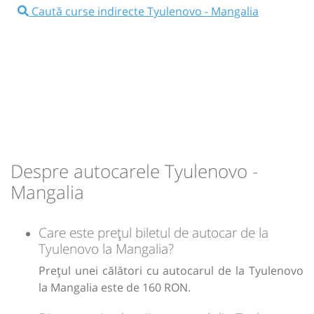
⤣
NOU!
Pune poze din călătoria ta
Caută curse indirecte Tyulenovo - Mangalia
14:30
Tyulenovo
Statie Tyulenovo
Autocar: Varna(Bulgaria)-Nisipurile de Aur-
Albena- Balcic-Mangalia- Constanta(Romania)
Dotări:
Afiseaza itinerariu
15:00
Mangalia
Statie Gara
Despre autocarele Tyulenovo -
Mangalia
Durată:
Zile de circulație:
min
30
L
M
M
J
V
S
D
Care este prețul biletul de autocar de la
Tyulenovo la Mangalia?
lei
160
Cumpără
Prețul unei călători cu autocarul de la Tyulenovo
la Mangalia este de 160 RON.
Sursa:
Mercado Sud SRL
| Ultima actualizare:
07/2026