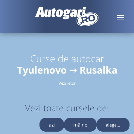
Curse de autocar
Tyulenovo ➞ Rusalka
Vezi retur
Vezi toate cursele de:
azi
mâine
alege...