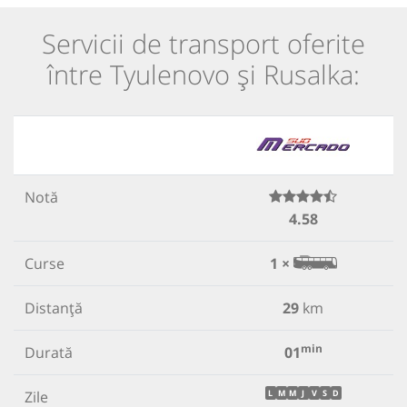
Servicii de transport oferite
între Tyulenovo și Rusalka:
Notă
4.58
Curse
1 ×
Distanță
29
km
min
Durată
01
Zile
L
M
M
J
V
S
D