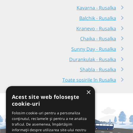
Kavarna - Rusalka
Balchik - Rusalka
Kranevo - Rusalka
Chaika - Rusalka
Sunny Day - Rusalka
Durankulak - Rusalka
Shabla - Rusalka
Toate sosirile în Rusalka
×
Acest site web folosește
cookie-uri
Folosim cookie-uri pentru a personaliza
conținutul, reclamele și pentru a ne analiza
traficul. De asemenea, împărtășim
informații despre utilizarea site-ului nostru