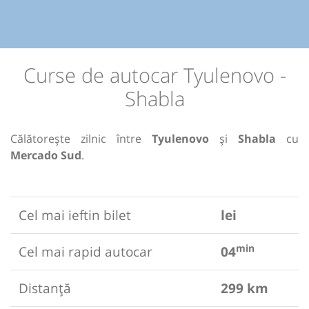
Curse de autocar Tyulenovo -
Shabla
Călătorește zilnic între
Tyulenovo
și
Shabla
cu
Mercado Sud
.
Cel mai ieftin bilet
lei
min
Cel mai rapid autocar
04
Distanță
299 km