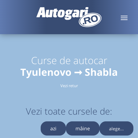
Curse de autocar
Tyulenovo ➞ Shabla
Vezi retur
Vezi toate cursele de:
azi
mâine
alege...