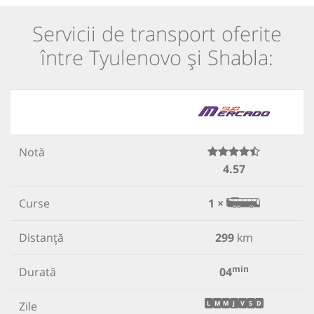
Servicii de transport oferite
între Tyulenovo și Shabla:
Notă
4.57
Curse
1 ×
Distanță
299
km
min
Durată
04
Zile
L
M
M
J
V
S
D