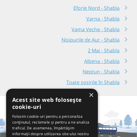
Eforie Nord - Shabla
Varna - Shabla
Vama Veche - Shabla
Nisipurile de Aur - Shabla
2 Mai - Shabla
Albena - Shabla
Neptun - Shabla
Toate sosirile în Shabla
×
Acest site web folosește
cookie-uri
Folosim cookie-uri pentru a personaliza
conținutul, reclamele și pentru a ne analiza
traficul. De asemenea, împărtășim
informații despre utilizarea site-ului nostru