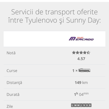
Servicii de transport oferite
între Tyulenovo și Sunny Day:
Notă
4.57
Curse
1 ×
Distanță
149
km
h
min
Durată
1
04
Zile
L
M
M
J
V
S
D