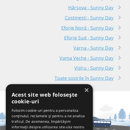
Hârșova - Sunny Day
Costinești - Sunny Day
Eforie Nord - Sunny Day
Eforie Sud - Sunny Day
Varna - Sunny Day
Vama Veche - Sunny Day
Viziru - Sunny Day
Toate sosirile în Sunny Day
×
Acest site web folosește
cookie-uri
Folosim cookie-uri pentru a personaliza
conținutul, reclamele și pentru a ne analiza
traficul. De asemenea, împărtășim
informații despre utilizarea site-ului nostru