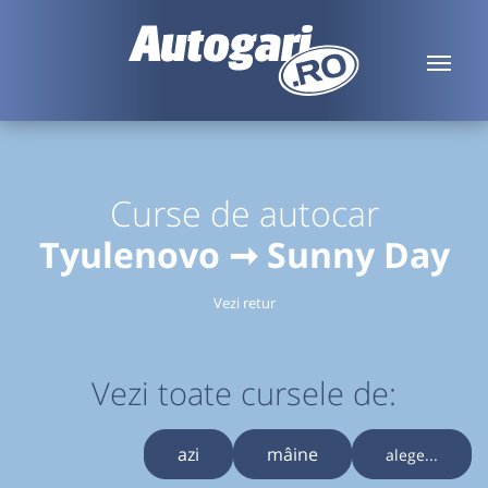
Curse de autocar
Tyulenovo ➞ Sunny Day
Vezi retur
Vezi toate cursele de:
azi
mâine
alege...