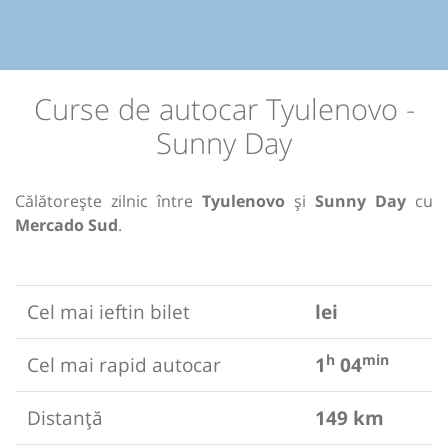
Curse de autocar Tyulenovo -
Sunny Day
Călătorește zilnic între
Tyulenovo
și
Sunny Day
cu
Mercado Sud
.
Cel mai ieftin bilet
lei
h
min
Cel mai rapid autocar
1
04
Distanță
149 km