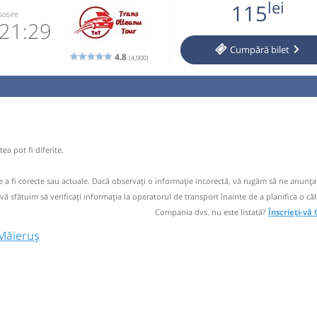
lei
115
 operator
sosire
21:29
no
Cumpără
bilet
ori doar cu
4.8
(4,000)
în limita a
770870
ecare bagaj
 email
 operator
ogatii
ea pot fi diferite.
ori doar cu
de a fi corecte sau actuale. Dacă observați o informaţie incorectă, vă rugăm să ne anunțaț
circulație:
 vă sfătuim să verificaţi informaţia la operatorul de transport înainte de a planifica o căl
M
M
J
V
S
D
Compania dvs. nu este listată?
Înscrieți-vă
Măieruș
no
ă
bilet
no
i