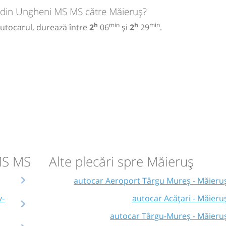
l din Ungheni MS MS către Măieruș?
h
min
h
min
utocarul, durează între
2
06
și
2
29
.
 MS MS
Alte plecări spre Măieruș
autocar Aeroport Târgu Mureș - Măieru
v-
autocar Acățari - Măieru
autocar Târgu-Mureș - Măieru