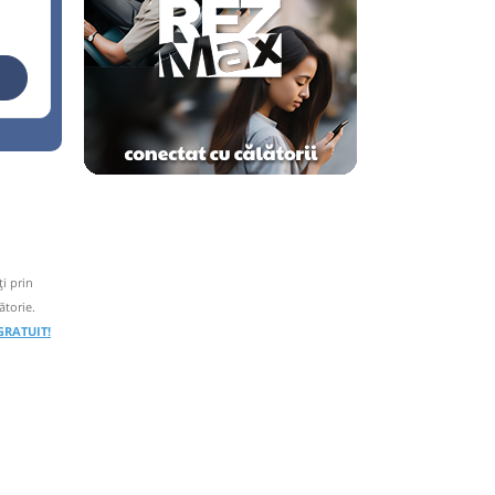
i prin
ătorie.
 GRATUIT!