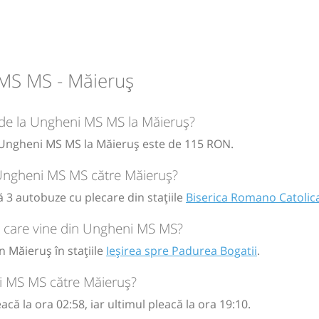
ogatii
ogatii
circulație:
MS MS - Măieruș
M
M
J
V
S
D
circulație:
M
M
J
V
S
D
r de la Ungheni MS MS la Măieruș?
ă
bilet
a Ungheni MS MS la Măieruș este de 115 RON.
ă
bilet
n Ungheni MS MS către Măieruș?
 3 autobuze cu plecare din stațiile
Biserica Romano Catolic
l care vine din Ungheni MS MS?
 Măieruș în stațiile
Ieșirea spre Padurea Bogatii
.
i MS MS către Măieruș?
ă la ora 02:58, iar ultimul pleacă la ora 19:10.