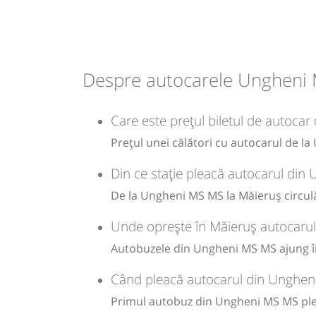
Afiseaza itinerariu
14:04
Măieruș
Ieșirea spre Padurea B
21:29
Măieruș
Ieșirea spre Padurea B
Durată:
Zile de 
Despre autocarele Ungheni 
h
min
2
29
L
Durată:
Zile de 
h
min
2
19
L
Care este prețul biletul de autoca
lei
115
Cumpăr
Prețul unei călători cu autocarul de l
lei
115
Cumpăr
Sursa:
Trans Olteanu Tour SRL
| Ultima actualizare:
06/2026
Din ce stație pleacă autocarul di
De la Ungheni MS MS la Măieruș circulă
Sursa:
Trans Olteanu Tour SRL
| Ultima actualizare:
06/2026
Unde oprește în Măieruș autocaru
Autobuzele din Ungheni MS MS ajung în
Când pleacă autocarul din Unghen
Primul autobuz din Ungheni MS MS pleac