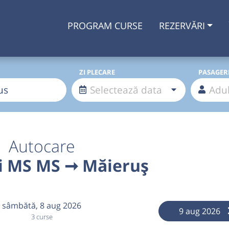
PROGRAM CURSE
REZERVĂRI
ZI PLECARE
PASAGER
Autocare
 MS MS ➞ Măieruș
sâmbătă,
8 aug 2026
9 aug 2026
3 curse