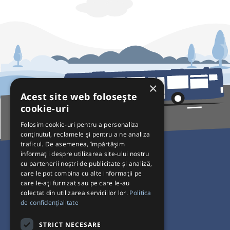
×
Acest site web folosește
cookie-uri
Folosim cookie-uri pentru a personaliza
conținutul, reclamele și pentru a ne analiza
traficul. De asemenea, împărtășim
Pentru Călători
informații despre utilizarea site-ului nostru
cu partenerii noștri de publicitate și analiză,
Curse autobuz
care le pot combina cu alte informații pe
care le-ați furnizat sau pe care le-au
Plecări/Sosiri
colectat din utilizarea serviciilor lor.
Politica
Program operatori
de confidențialitate
Termeni și condiții
STRICT NECESARE