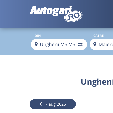
DIN
CĂTRE
Ungheni
7 aug 2026