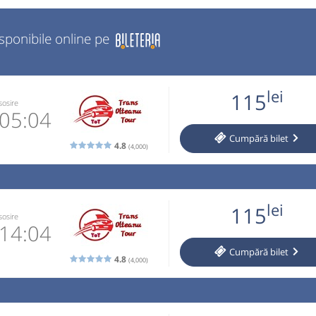
isponibile online pe
lei
115
sosire
05:04
Cumpără
bilet
4.8
(4,000)
770870
 email
lei
115
 operator
sosire
14:04
Cumpără
bilet
ori doar cu
4.8
(4,000)
770870
 email