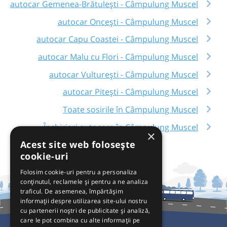
autocar Gemenea-Brătulești - Câmpulung Muscel
autocar Oncești - Câmpulung Muscel
autocar Capu Coastei - Câmpulung Muscel
autocar Malu cu Flori - Câmpulung Muscel
autocar Vulturești - Câmpulung Muscel
autocar Pitești - Câmpulung Muscel
Toate sosirile în Câmpulung Muscel
Închirieri autocare în Câmpulung Muscel
×
Acest site web folosește
cookie-uri
Folosim cookie-uri pentru a personaliza
conținutul, reclamele și pentru a ne analiza
traficul. De asemenea, împărtășim
informații despre utilizarea site-ului nostru
cu partenerii noștri de publicitate și analiză,
care le pot combina cu alte informații pe