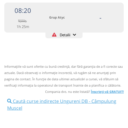
08:20
-
Grup Atyc
1h 25m
Detalii
0743335888
Grup Atyc
Trimite email
GRUP ATYC SRL
Pagină operator
Informaţiile vă sunt oferite cu bună credinţă, dar fără garanţia de a fi corecte sau
Circulă doar luni, marți, miercuri, joi și vineri
actuale. Dacă observați o informaţie incorectă, vă rugăm să ne anunțați prin
Nu a circulat?
Semnalați aici
pagina de contact. În funcție de data ultimei actualizări a cursei, vă sfătuim să
⤣
verificaţi informaţia la operatorul de transport înainte de a planifica o călătorie.
NOU!
Pune poze din călătoria ta
Compania dvs. nu este listată?
Înscrieți-vă GRATUIT!
08:20
Ungureni DB
Ungureni DN
Caută curse indirecte Ungureni DB - Câmpulung
Muscel
Microbuz: # Targoviste-Campulung Muscel
Afiseaza itinerariu