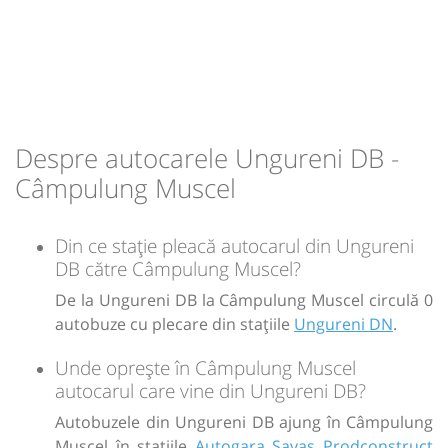
09:45
Câmpulung Muscel
Autogara Savas
Prodconstruct SRL
Durată:
Zile de circulație:
h
min
1
25
L
M
M
J
V
S
D
Despre autocarele Ungureni DB -
-
Câmpulung Muscel
Sursa:
GRUP ATYC SRL
| Ultima actualizare:
11/2025
Din ce stație pleacă autocarul din Ungureni
DB către Câmpulung Muscel?
De la Ungureni DB la Câmpulung Muscel circulă 0
autobuze cu plecare din stațiile
Ungureni DN
.
Unde oprește în Câmpulung Muscel
autocarul care vine din Ungureni DB?
Autobuzele din Ungureni DB ajung în Câmpulung
Muscel în stațiile
Autogara Savas Prodconstruct