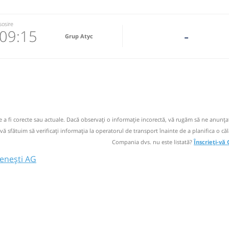
sosire
09:15
-
Grup Atyc
5888
 email
 operator
de a fi corecte sau actuale. Dacă observați o informaţie incorectă, vă rugăm să ne anunțaț
 vă sfătuim să verificaţi informaţia la operatorul de transport înainte de a planifica o căl
Compania dvs. nu este listată?
Înscrieți-vă
oenești AG
Muscel