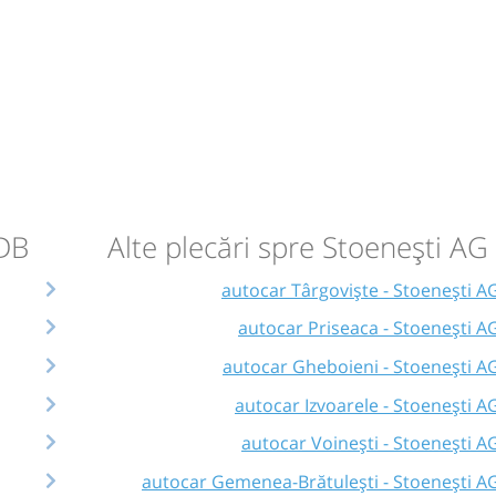
 DB
Alte plecări spre Stoenești AG
autocar Târgoviște - Stoenești A
autocar Priseaca - Stoenești A
autocar Gheboieni - Stoenești A
autocar Izvoarele - Stoenești A
autocar Voinești - Stoenești A
autocar Gemenea-Brătulești - Stoenești A