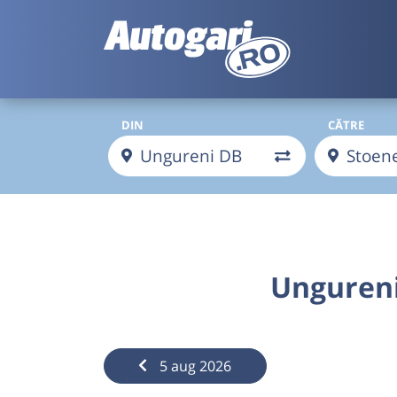
DIN
CĂTRE
Ungureni
5 aug 2026