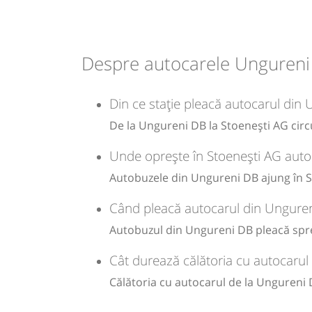
Durată:
Zile de 
min
55
L
Despre autocarele Ungureni
-
Din ce stație pleacă autocarul din
Sursa:
GRUP ATYC SRL
| Ultima actualizare:
11/2025
De la Ungureni DB la Stoenești AG circu
Unde oprește în Stoenești AG auto
Autobuzele din Ungureni DB ajung în St
Când pleacă autocarul din Unguren
Autobuzul din Ungureni DB pleacă spre
Cât durează călătoria cu autocarul
Călătoria cu autocarul de la Ungureni