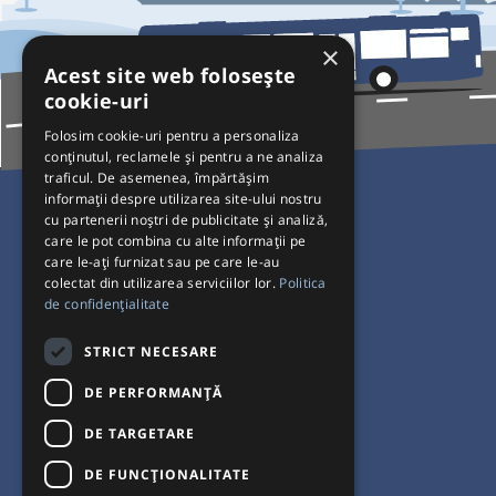
×
Acest site web folosește
cookie-uri
Folosim cookie-uri pentru a personaliza
conținutul, reclamele și pentru a ne analiza
traficul. De asemenea, împărtășim
Pentru Călători
informații despre utilizarea site-ului nostru
cu partenerii noștri de publicitate și analiză,
Curse autobuz
care le pot combina cu alte informații pe
care le-ați furnizat sau pe care le-au
Plecări/Sosiri
colectat din utilizarea serviciilor lor.
Politica
Program operatori
de confidențialitate
Termeni și condiții
STRICT NECESARE
Setări de cookie-uri
DE PERFORMANȚĂ
DE TARGETARE
DE FUNCŢIONALITATE