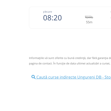
plecare
08:20
55m
074333
Grup Atyc
Trimite
GRUP ATYC SRL
Pagină
Informaţiile vă sunt oferite cu bună credinţă, dar fără garanţia 
Nu a circulat?
Semnalați aici
⤣
pagina de contact. În funcție de data ultimei actualizări a cursei,
NOU!
Pune poze din călătoria ta
Caută curse indirecte Ungureni DB - St
08:20
Ungureni DB
Ungureni DN
Microbuz: # Targoviste-Campulung 
Afiseaza itinerariu
09:15
Stoenești AG
Centru