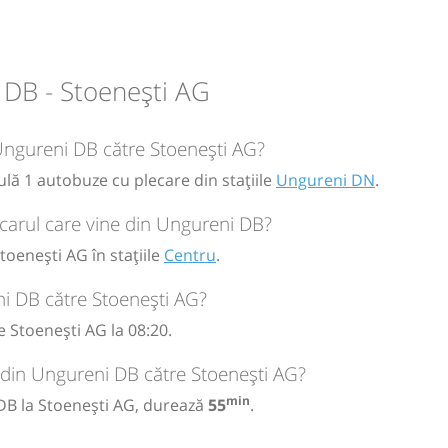
circulație:
M
M
J
V
S
D
 DB - Stoenești AG
 Ungureni DB către Stoenești AG?
lă 1 autobuze cu plecare din stațiile
Ungureni DN
.
carul care vine din Ungureni DB?
oenești AG în stațiile
Centru
.
i DB către Stoenești AG?
 Stoenești AG la 08:20.
 din Ungureni DB către Stoenești AG?
min
 DB la Stoenești AG, durează
55
.