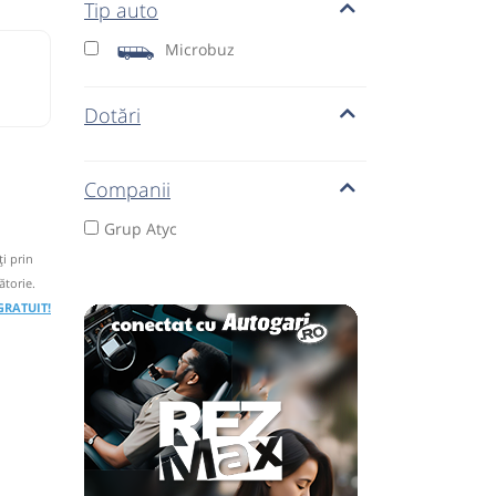
Tip auto
Microbuz
Dotări
Companii
Grup Atyc
i prin
ătorie.
 GRATUIT!